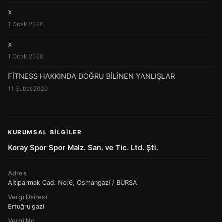
x
1 Ocak 2020
x
1 Ocak 2020
FİTNESS HAKKINDA DOĞRU BİLİNEN YANLIŞLAR
11 Şubat 2020
KURUMSAL BILGILER
Koray Spor Spor Malz. San. ve Tic. Ltd. Şti.
Adres
Altıparmak Cad. No:6, Osmangazi / BURSA
Vergi Dairesi
Ertuğrulgazi
Vergi No