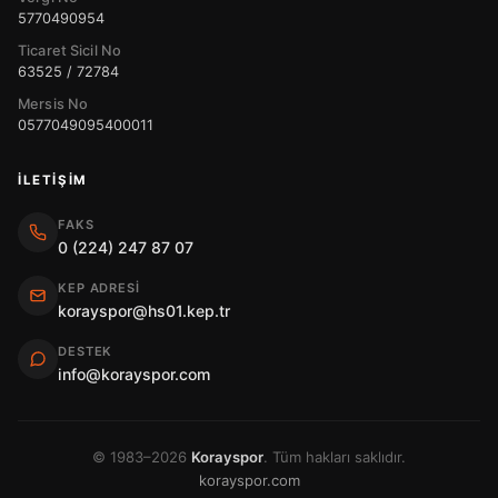
5770490954
Ticaret Sicil No
63525 / 72784
Mersis No
0577049095400011
İLETIŞIM
FAKS
0 (224) 247 87 07
KEP ADRESI
korayspor@hs01.kep.tr
DESTEK
info@korayspor.com
© 1983–2026
Korayspor
. Tüm hakları saklıdır.
korayspor.com