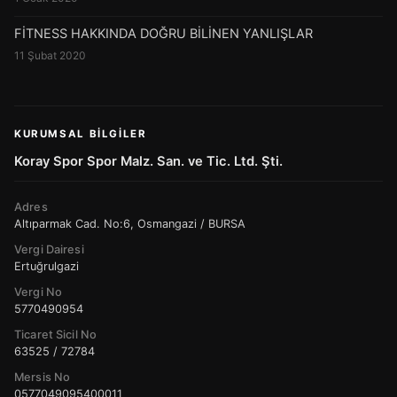
FİTNESS HAKKINDA DOĞRU BİLİNEN YANLIŞLAR
11 Şubat 2020
KURUMSAL BILGILER
Koray Spor Spor Malz. San. ve Tic. Ltd. Şti.
Adres
Altıparmak Cad. No:6, Osmangazi / BURSA
Vergi Dairesi
Ertuğrulgazi
Vergi No
5770490954
Ticaret Sicil No
63525 / 72784
Mersis No
0577049095400011