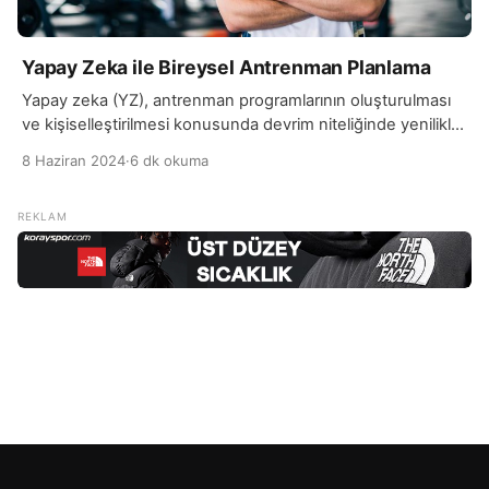
Yapay Zeka ile Bireysel Antrenman Planlama
Yapay zeka (YZ), antrenman programlarının oluşturulması
ve kişiselleştirilmesi konusunda devrim niteliğinde yenilikler
sunmaktadır. Geleneksel antrenman programları genellikle
8 Haziran 2024
·
6 dk okuma
genel geçer kurallara dayanırken, YZ, bireylerin özel
ihtiyaçlarına, hedeflerine ve fiziksel durumlarına göre
uyarlanmış programlar oluşturma kapasitesine sahiptir. Bu,
daha etkili ve verimli antrenman süreçleri sağlamakta ve
bireylerin spor ve egzersizden maksimum fayda elde
etmelerine yardımcı olmaktadır. YZ […]