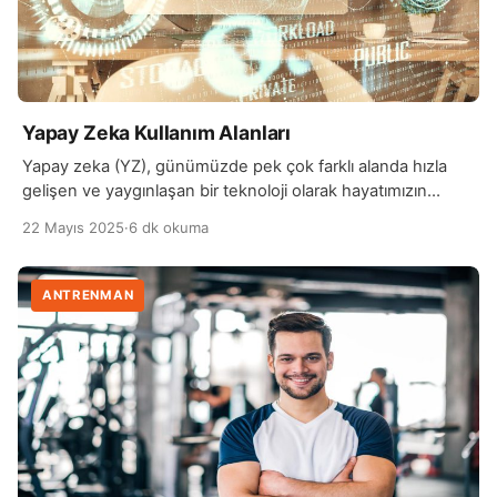
Yapay Zeka Kullanım Alanları
Yapay zeka (YZ), günümüzde pek çok farklı alanda hızla
gelişen ve yaygınlaşan bir teknoloji olarak hayatımızın
birçok yönünü etkiliyor. Sağlık sektöründe yapay zeka,
22 Mayıs 2025
·
6 dk okuma
hastalıkların erken teşhisi ve tedavi planlarının
oluşturulmasında önemli bir rol oynuyor. Özellikle görüntü
işleme teknikleri sayesinde, kanser ve diğer kronik
ANTRENMAN
hastalıkların tanısında daha doğru ve hızlı sonuçlar elde
edilebiliyor. Ayrıca, robotik cerrahi […]