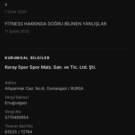
x
1 Ocak 2020
FİTNESS HAKKINDA DOĞRU BİLİNEN YANLIŞLAR
11 Şubat 2020
KURUMSAL BILGILER
Koray Spor Spor Malz. San. ve Tic. Ltd. Şti.
Adres
Altıparmak Cad. No:6, Osmangazi / BURSA
Vergi Dairesi
Ertuğrulgazi
Vergi No
5770490954
Ticaret Sicil No
63525 / 72784