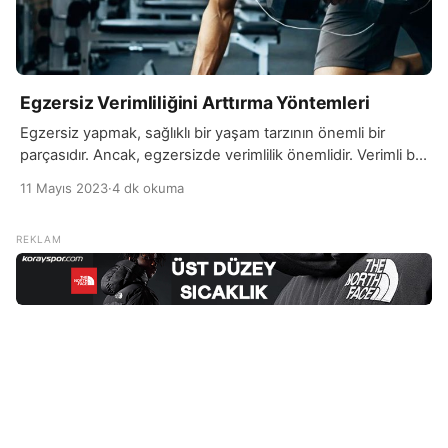
Egzersiz Verimliliğini Arttırma Yöntemleri
Egzersiz yapmak, sağlıklı bir yaşam tarzının önemli bir
parçasıdır. Ancak, egzersizde verimlilik önemlidir. Verimli bir
egzersiz programı, belirli hedeflere ulaşmak ve zamanınızı
11 Mayıs 2023
·
4 dk okuma
en iyi şekilde kullanmak için tasarlanmalıdır. Verimli bir
egzersiz programı, belirli hedeflere ulaşmak için
tasarlanmalıdır. Örneğin; yağ yakma, kas kazanma,
dayanıklılık geliştirme gibi hedefler belirleyebilirsiniz.
Hedeflerinize uygun bir egzersiz programı oluşturmak,
hedeflerinize ulaşmanıza […]