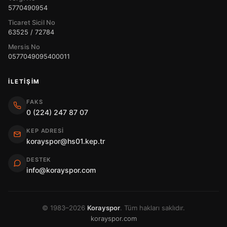
5770490954
Ticaret Sicil No
63525 / 72784
Mersis No
0577049095400011
İLETIŞIM
FAKS
0 (224) 247 87 07
KEP ADRESI
korayspor@hs01.kep.tr
DESTEK
info@korayspor.com
© 1983–2026
Korayspor
. Tüm hakları saklıdır.
korayspor.com