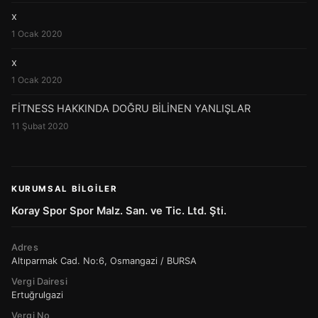
x
1 Ocak 2020
x
1 Ocak 2020
FİTNESS HAKKINDA DOĞRU BİLİNEN YANLIŞLAR
11 Şubat 2020
KURUMSAL BILGILER
Koray Spor Spor Malz. San. ve Tic. Ltd. Şti.
Adres
Altıparmak Cad. No:6, Osmangazi / BURSA
Vergi Dairesi
Ertuğrulgazi
Vergi No