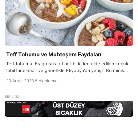
Teff Tohumu ve Muhteşem Faydaları
Teff tohumu, Eragrostis tef adlı bitkiden elde edilen küçük
tahıl taneleridir ve genellikle Etiyopya’da yetişir. Bu minik
tohumlar, küçük boyutlarına rağmen zengin bir besin
20 Aralık 2023
·
5 dk okuma
profiline sahiptir. Teff, gluten içermeyen bir tahıl olarak öne
çıkar ve bu özelliği, özellikle gluten intoleransı veya çölyak
hastalığı olan bireyler için çekici kılar. Aynı zamanda teff,
esansiyel amino asitler, lif, […]