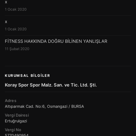
x
1 Ocak 2020
x
1 Ocak 2020
FİTNESS HAKKINDA DOĞRU BİLİNEN YANLIŞLAR
11 Şubat 2020
KURUMSAL BILGILER
Koray Spor Spor Malz. San. ve Tic. Ltd. Şti.
Adres
Altıparmak Cad. No:6, Osmangazi / BURSA
Vergi Dairesi
Ertuğrulgazi
Vergi No
5770490954