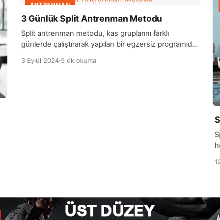
ANTRENMAN
3 Günlük Split Antrenman Metodu
Split antrenman metodu, kas gruplarını farklı
günlerde çalıştırarak yapılan bir egzersiz programıdır.
Bu yöntem, genellikle haftanın çeşitli günlerine
3 Eylül 2024
·
5 dk okuma
dağıtılan antrenmanlar içerir ve her gün belirli kas
gruplarına odaklanır. Örneğin, bir split antrenman
programı, pazartesi günleri göğüs ve triceps, salı
günleri sırt ve biceps, çarşamba günleri bacaklar ve
omuzlar gibi bir düzenlemeyle uygulanabilir. Bu
S
yaklaşım, her […]
S
h
p
1
h
e
y
b
t