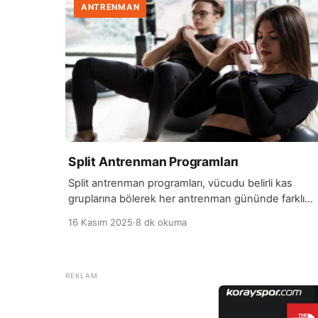
ANTRENMAN
Split Antrenman Programları
Split antrenman programları, vücudu belirli kas
gruplarına bölerek her antrenman gününde farklı
bölgeleri çalıştırmaya dayanan bir egzersiz
16 Kasım 2025
·
8 dk okuma
sistemidir. Bu yöntem, özellikle orta ve ileri seviye
sporcular tarafından tercih edilir çünkü kasların
toparlanması için yeterli zaman bırakırken,
antrenman yoğunluğunu da yüksek tutar. Örneğin
bir split programında pazartesi günü göğüs ve
triceps, salı günü sırt ve biceps, […]