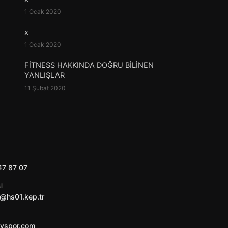
1 Ocak 2020
x
1 Ocak 2020
FİTNESS HAKKINDA DOĞRU BİLİNEN
YANLIŞLAR
11 Şubat 2020
47 87 07
I
@hs01.kep.tr
ayspor.com