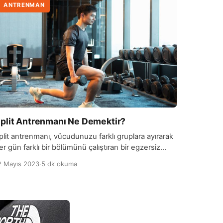
ANTRENMAN
plit Antrenmanı Ne Demektir?
plit antrenmanı, vücudunuzu farklı gruplara ayırarak
er gün farklı bir bölümünü çalıştıran bir egzersiz
rogramıdır. Genellikle kas yapma ve güçlendirme
2 Mayıs 2023
·
5 dk okuma
edefleri olan fitness tutkunları tarafından tercih
dilir. Bu antrenman programı, her bölümü daha
oğun bir şekilde çalışmanıza ve vücudunuzun belirli
ölümlerindeki kasları daha iyi hedeflemenize olanak
anır. Split antrenmanı genellikle üst vücut ve alt