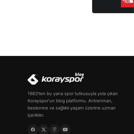
1983'ten bu yana spor tutkusuyla yola çıkan
Korayspor'un blog platformu. Antrenman,
beslenme ve sağlıklı yaşam üzerine uzman
içerikler.