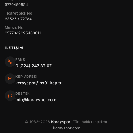
5770490954
Ticaret Sicil No
63525 / 72784
Mersis No
0577049095400011
İLETIŞIM
FAKS
0 (224) 247 87 07
KEP ADRESI
korayspor@hs01.kep.tr
DESTEK
info@korayspor.com
© 1983–2026
Korayspor
. Tüm hakları saklıdır.
korayspor.com