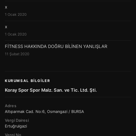
x
1 Ocak 2020
x
1 Ocak 2020
FİTNESS HAKKINDA DOĞRU BİLİNEN YANLIŞLAR
11 Şubat 2020
KURUMSAL BILGILER
Koray Spor Spor Malz. San. ve Tic. Ltd. Şti.
Adres
Altıparmak Cad. No:6, Osmangazi / BURSA
Vergi Dairesi
Ertuğrulgazi
Vergi No