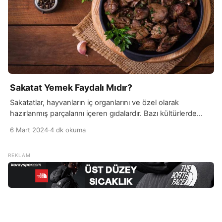
Sakatat Yemek Faydalı Mıdır?
Sakatatlar, hayvanların iç organlarını ve özel olarak
hazırlanmış parçalarını içeren gıdalardır. Bazı kültürlerde
uzun bir geçmişe sahip olan sakatatlar, protein, vitamin ve
6 Mart 2024
·
4 dk okuma
mineraller açısından zengin bir besin kaynağı olarak kabul
edilir. İçerdikleri yüksek miktarda protein ile kas gelişimini
destekleyebilir ve vücuttaki dokuların yenilenmesine
yardımcı olabilir. Aynı zamanda, demir, çinko ve B vitaminleri
gibi önemli besin […]