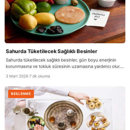
Sahurda Tüketilecek Sağlıklı Besinler
Sahurda tüketilecek sağlıklı besinler, gün boyu enerjinin
korunmasına ve tokluk süresinin uzamasına yardımcı olur.
Uzun saatler süren açlık sürecinde kan şekerinin dengede
3 Mart 2026
·
7 dk okuma
kalması için kompleks karbonhidratlar tercih edilmelidir. Tam
buğday ekmeği, yulaf ve tam tahıllı ürünler sindirimi
yavaşlatarak daha uzun süre tok kalmayı sağlar. Bu besinler
BESLENME
ani acıkma ve halsizlik hissini azaltır. Protein içeriği yüksek
[…]