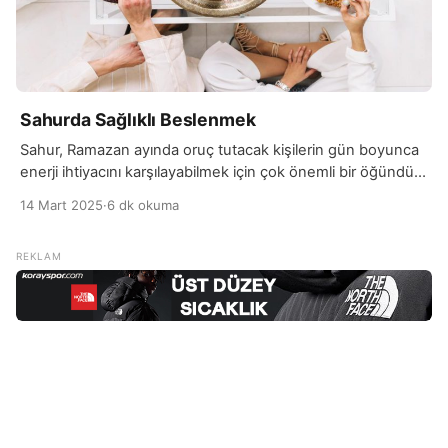
Sahurda Sağlıklı Beslenmek
Sahur, Ramazan ayında oruç tutacak kişilerin gün boyunca
enerji ihtiyacını karşılayabilmek için çok önemli bir öğündür.
Sahurda sağlıklı beslenmek, vücuda gerekli besin öğelerini
14 Mart 2025
·
6 dk okuma
sağlar ve gün boyunca açlık, halsizlik ve susuzluk gibi
sorunları minimize eder. Sahurda, dengeli bir öğün seçmek,
özellikle protein, kompleks karbonhidratlar, sağlıklı yağlar ve
yeterli miktarda su tüketmek, oruç tutmanın daha rahat […]