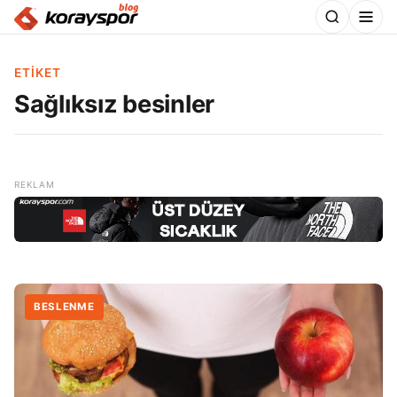
ETIKET
Sağlıksız besinler
BESLENME