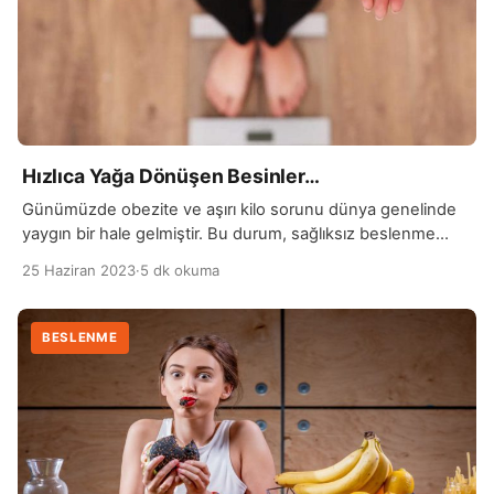
Hızlıca Yağa Dönüşen Besinler…
Günümüzde obezite ve aşırı kilo sorunu dünya genelinde
yaygın bir hale gelmiştir. Bu durum, sağlıksız beslenme
alışkanlıkları ve hareketsiz yaşam tarzı ile
25 Haziran 2023
·
5 dk okuma
ilişkilendirilmektedir. Beslenme düzenimizdeki önemli
faktörlerden biri, tükettiğimiz besinlerin metabolizmamız
tarafından nasıl işlendiğidir. Hızlıca yağa dönüşen besinler
BESLENME
sağlığımız için bir tehdit oluşturabilir. Rafine şekerler, trans
yağlar ve işlenmiş karbonhidratlar vücutta yağ
depolanmasını artırarak kilo […]