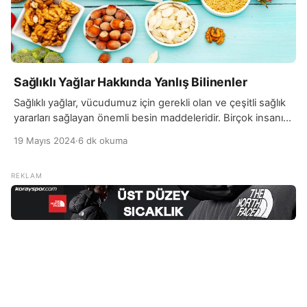
Sağlıklı Yağlar Hakkında Yanlış Bilinenler
Sağlıklı yağlar, vücudumuz için gerekli olan ve çeşitli sağlık
yararları sağlayan önemli besin maddeleridir. Birçok insanın
düşündüğünün aksine, tüm yağlar zararlı değildir. Özellikle
19 Mayıs 2024
·
6 dk okuma
doymamış yağlar, kalp sağlığını koruma konusunda önemli
bir rol oynar. Zeytinyağı, avokado ve fındık gibi besinler,
sağlıklı yağlar açısından zengindir ve bu yağlar kötü
kolesterolü düşürürken iyi kolesterol seviyesini artırabilir.
Bu nedenle, […]