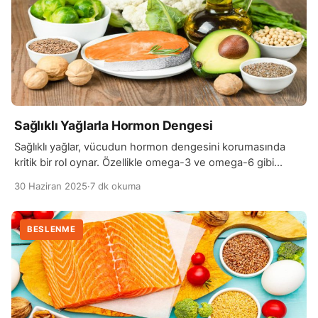
Sağlıklı Yağlarla Hormon Dengesi
Sağlıklı yağlar, vücudun hormon dengesini korumasında
kritik bir rol oynar. Özellikle omega-3 ve omega-6 gibi
esansiyel yağ asitleri, hücre zarlarının yapısını
30 Haziran 2025
·
7 dk okuma
güçlendirerek hormonların üretimi ve taşınmasını destekler.
Bu yağlar, vücutta inflamasyonu azaltıcı etkileri sayesinde
hormonların düzenli çalışmasına yardımcı olur ve endokrin
BESLENME
sistemin sağlıklı işlemesini sağlar. Ayrıca, bazı hormonların
(örneğin steroid hormonları) yapımı doğrudan yağlardan
elde […]