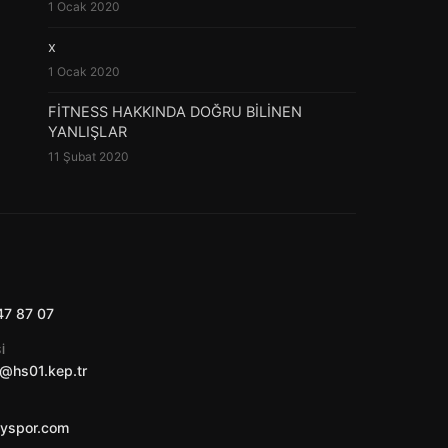
1 Ocak 2020
x
1 Ocak 2020
FİTNESS HAKKINDA DOĞRU BİLİNEN
YANLIŞLAR
11 Şubat 2020
47 87 07
I
@hs01.kep.tr
ayspor.com