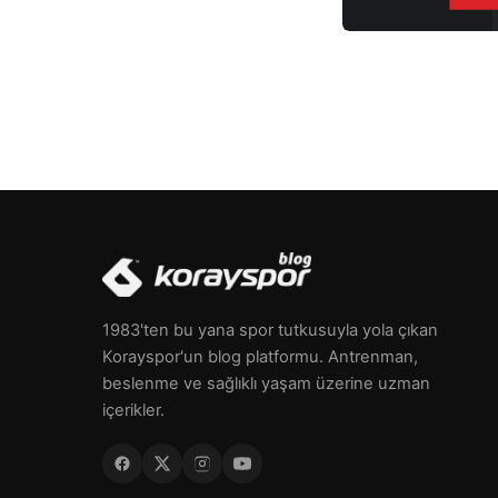
1983'ten bu yana spor tutkusuyla yola çıkan
Korayspor'un blog platformu. Antrenman,
beslenme ve sağlıklı yaşam üzerine uzman
içerikler.