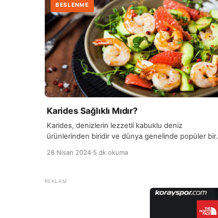
BESLENME
Karides Sağlıklı Mıdır?
Karides, denizlerin lezzetli kabuklu deniz
ürünlerinden biridir ve dünya genelinde popüler bir
yiyecektir. Besin değeri yüksek olan karides, protei
28 Nisan 2024
·
5 dk okuma
vitaminler ve mineraller açısından zengin bir
kaynaktır. Özellikle protein açısından zengin olması,
kasların onarımı ve güçlenmesi için önemli bir besin
kaynağı olarak karidesin sağlıklı bir seçenek
olduğunu destekler. Ayrıca, karidesin içerdiği
omega-3 yağ asitleri, kalp sağlığını […]