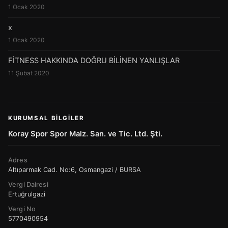
1 Ocak 2020
x
1 Ocak 2020
FİTNESS HAKKINDA DOĞRU BİLİNEN YANLIŞLAR
11 Şubat 2020
KURUMSAL BILGILER
Koray Spor Spor Malz. San. ve Tic. Ltd. Şti.
Adres
Altıparmak Cad. No:6, Osmangazi / BURSA
Vergi Dairesi
Ertuğrulgazi
Vergi No
5770490954