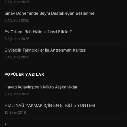
7 Ağustos 2026
Sınav Döneminde Beyni Destekleyen Beslenme
7 Ağustos 2026
Ev Ortamı Ruh Halinizi Nasıl Etkiler?
6 Ağustos 2026
Giyilebilir Teknolojiler ile Antrenman Kalitesi
6 Ağustos 2026
POPÜLER YAZILAR
Hayatı Kolaylaştıran Mikro Alışkanlıklar
7 Ağustos 2026
HIZLI YAĞ YAKMAK İÇİN EN ETKİLİ 5 YÖNTEM
10 Ekim 2019
x