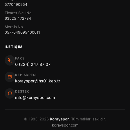
5770490954
Ticaret Sicil No
63525 / 72784
Mersis No
0577049095400011
İLETIŞIM
FAKS
0 (224) 247 87 07
KEP ADRESI
korayspor@hs01.kep.tr
DESTEK
info@korayspor.com
© 1983–2026
Korayspor
. Tüm hakları saklıdır.
korayspor.com