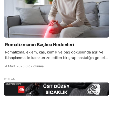
Romatizmanın Başlıca Nedenleri
Romatizma, eklem, kas, kemik ve bağ dokusunda ağrı ve
iltihaplanma ile karakterize edilen bir grup hastalığın genel
adıdır. Genellikle yaşlılarda görülse de, her yaş grubunda da
4 Mart 2025
·
6 dk okuma
ortaya çıkabilir. Romatizma, eklem iltihaplanması (artrit) ile
en çok ilişkilendirilen hastalık olsa da, tendonlar, bağlar ve
kaslar gibi yumuşak dokuları da etkileyebilir. Romatizmal
hastalıklar, bağışıklık sisteminin anormal çalışması sonucu
[…]