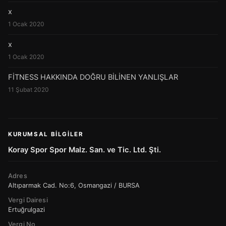
x
1 Ocak 2020
x
1 Ocak 2020
FİTNESS HAKKINDA DOĞRU BİLİNEN YANLIŞLAR
11 Şubat 2020
KURUMSAL BILGILER
Koray Spor Spor Malz. San. ve Tic. Ltd. Şti.
Adres
Altıparmak Cad. No:6, Osmangazi / BURSA
Vergi Dairesi
Ertuğrulgazi
Vergi No