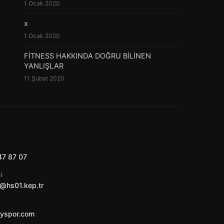
1 Ocak 2020
x
1 Ocak 2020
FİTNESS HAKKINDA DOĞRU BİLİNEN
YANLIŞLAR
11 Şubat 2020
47 87 07
I
@hs01.kep.tr
ayspor.com