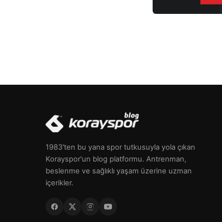
1983'ten bu yana spor tutkusuyla yola çıkan
Korayspor'un blog platformu. Antrenman,
beslenme ve sağlıklı yaşam üzerine uzman
içerikler.