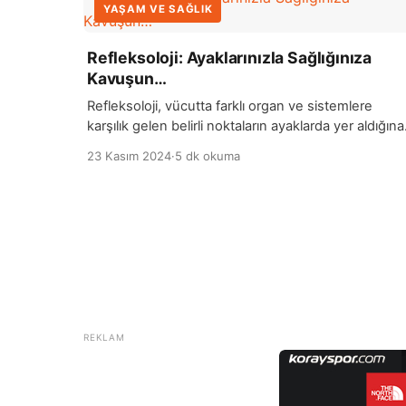
YAŞAM VE SAĞLIK
Refleksoloji: Ayaklarınızla Sağlığınıza
Kavuşun…
Refleksoloji, vücutta farklı organ ve sistemlere
karşılık gelen belirli noktaların ayaklarda yer aldığına
dayanan bir tedavi yöntemidir. Bu alternatif terapi,
23 Kasım 2024
·
5 dk okuma
ayakların belirli bölgelerine uygulanan baskılar ve
masajlarla, vücutta genel bir iyileşme sürecini
başlatmayı hedefler. Refleksolojiye göre, ayaklarda
bulunan bu özel noktalar, vücuttaki organlarla
bağlantılıdır ve bu noktalara yapılan baskılar, ilgili
organlarda dengeyi sağlayarak sağlık sorunlarının
[…]