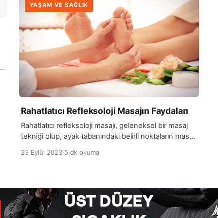
YAŞAM VE SAĞLIK
Rahatlatıcı Refleksoloji Masajın Faydaları
Rahatlatıcı refleksoloji masajı, geleneksel bir masaj
tekniği olup, ayak tabanındaki belirli noktaların masaj
yoluyla uyarılmasına dayanır. Bu teknik, ayak
23 Eylül 2023
·
5 dk okuma
tabanının farklı bölgelerinin vücuttaki organlar ve
sistemlerle bağlantılı olduğu inancına dayanır.
Refleksoloji masajı, bu noktaların uyarılması yoluyla
vücutta enerji dengesini yeniden sağlama ve
rahatlama amaçlar. Bu masaj türü sırasında, eğitimli
bir refleksolog, ayak tabanındaki özel baskı […]