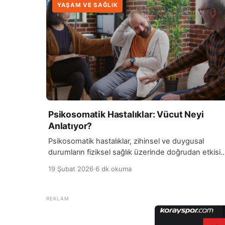
YAŞAM VE SAĞLIK
Psikosomatik Hastalıklar: Vücut Neyi
Anlatıyor?
Psikosomatik hastalıklar, zihinsel ve duygusal
durumların fiziksel sağlık üzerinde doğrudan etkisi
olduğu durumları ifade eder. Stres, kaygı, bastırılmı
19 Şubat 2026
·
6 dk okuma
öfke veya üzüntü gibi duygular, zamanla vücutta
çeşitli belirtiler olarak kendini gösterebilir. Bu
hastalıklarda, kişi fiziksel olarak rahatsız hisseder
ancak yapılan tıbbi testlerde net bir organik neden
bulunmayabilir. Vücut, bastırılan veya ifade