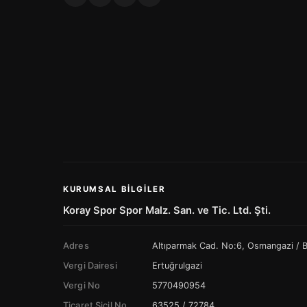
KURUMSAL BILGILER
Koray Spor Spor Malz. San. ve Tic. Ltd. Şti.
Adres
Altıparmak Cad. No:6, Osmangazi /
Vergi Dairesi
Ertuğrulgazi
Vergi No
5770490954
Ticaret Sicil No
63525 / 72784