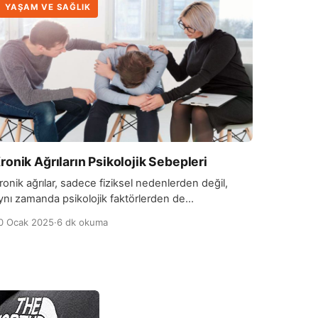
YAŞAM VE SAĞLIK
ronik Ağrıların Psikolojik Sebepleri
ronik ağrılar, sadece fiziksel nedenlerden değil,
ynı zamanda psikolojik faktörlerden de
aynaklanabilir. Stres, kaygı, depresyon ve travma
0 Ocak 2025
·
6 dk okuma
ibi duygusal durumlar, vücudun ağrı algısını
rtırarak uzun süre devam eden rahatsızlıklara yol
çabilir. Beyin ve sinir sistemi, duygusal durumlarla
oğrudan bağlantılıdır; bu nedenle, kronik ağrısı olan
irçok kişi, stresli veya endişeli olduklarında
ğrılarının arttığını fark eder. Özellikle […]