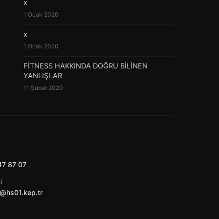
x
1 Ocak 2020
x
1 Ocak 2020
FİTNESS HAKKINDA DOĞRU BİLİNEN
YANLIŞLAR
11 Şubat 2020
47 87 07
I
@hs01.kep.tr