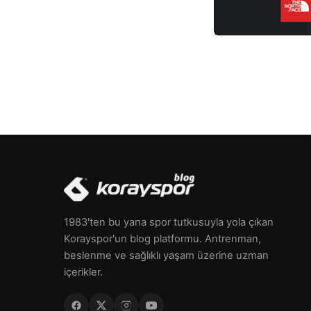
edilemeyen duyguları farklı şekillerde dışa […]
1983'ten bu yana spor tutkusuyla yola çıkan
Korayspor'un blog platformu. Antrenman,
beslenme ve sağlıklı yaşam üzerine uzman
içerikler.