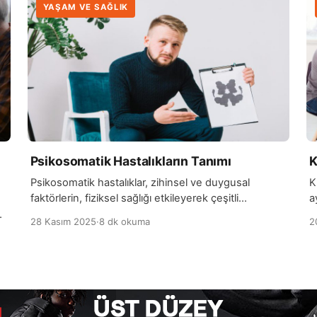
YAŞAM VE SAĞLIK
Psikosomatik Hastalıkların Tanımı
K
Psikosomatik hastalıklar, zihinsel ve duygusal
K
faktörlerin, fiziksel sağlığı etkileyerek çeşitli
a
hastalıkların ortaya çıkmasına neden olduğu bir
k
28 Kasım 2025
·
8 dk okuma
2
durumdur. Bu hastalıklar, genellikle stres, anksiyete,
g
ş
depresyon veya travmalar gibi psikolojik faktörlerin
a
vücutta somatik (bedensel) belirtilere yol açması
a
sonucu gelişir. Örneğin, yoğun stres altında olan bir
d
kişi, baş ağrısı, mide ağrısı, kas ağrıları veya cilt
b
problemleri gibi fiziksel semptomlar […]
a