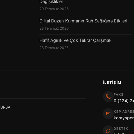
Değişiklikler
29 Temmuz 2026
Dijital Düzen Kurmanın Ruh Sağlığına Etkileri
28 Temmuz 2026
Hafif Ağırlık ve Çok Tekrar Çalışmak
28 Temmuz 2026
İLETIŞIM
FAKS
0 (224) 2
 BURSA
KEP ADRES
korayspor
DESTEK