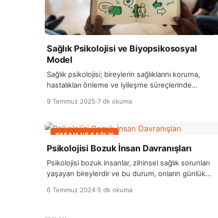
Sağlık Psikolojisi ve Biyopsikososyal
Model
Sağlık psikolojisi; bireylerin sağlıklarını koruma,
hastalıkları önleme ve iyileşme süreçlerinde
psikolojik, davranışsal ve sosyal faktörlerin rolünü
9 Temmuz 2025
·
7 dk okuma
inceleyen bir bilim dalıdır. Bu alan, sadece
hastalıkların biyolojik nedenlerine odaklanmak
yerine, insanların yaşam tarzı, stres düzeyleri, sosy
YAŞAM VE SAĞLIK
destek sistemleri ve duygusal durumlarının sağlık
Psikolojisi Bozuk İnsan Davranışları
üzerindeki etkilerini araştırır. Sağlık psikologları,
bireylerin sağlıklı alışkanlıklar geliştirmesi, hastalıklar
Psikolojisi bozuk insanlar, zihinsel sağlık sorunları
başa çıkması ve tedavi süreçlerine […]
yaşayan bireylerdir ve bu durum, onların günlük
yaşamlarını, ilişkilerini ve genel sağlıklarını
6 Temmuz 2024
·
5 dk okuma
etkileyebilir. Psikolojik bozukluklar, depresyon,
anksiyete, bipolar bozukluk, şizofreni ve travma
sonrası stres bozukluğu (TSSB) gibi çeşitli şekillerd