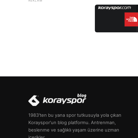
kendini gösterebilir. Bu bozuklukların belirtileri
arasında sürekli üzüntü, endişe, enerji kaybı,
düşünce ve davranışlarda değişiklikler, gerçeklikte
kopma ve yoğun korkular […]
1983'ten bu yana spor tutkusuyla yola çıkan
Korayspor'un blog platformu. Antrenman,
beslenme ve sağlıklı yaşam üzerine uzman
içerikler.