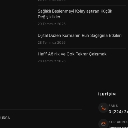
Sağlıklı Beslenmeyi Kolaylaştıran Küçük
Değişiklikler
29 Temmuz 2026
Dijital Düzen Kurmanın Ruh Sağlığına Etkileri
28 Temmuz 2026
Hafif Ağırlık ve Çok Tekrar Çalışmak
28 Temmuz 2026
İLETIŞIM
FAKS
0 (224) 2
 BURSA
KEP ADRES
korayspor