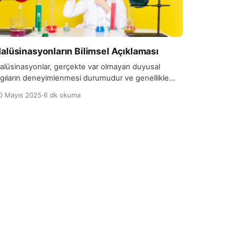
alüsinasyonların Bilimsel Açıklaması
alüsinasyonlar, gerçekte var olmayan duyusal
lgıların deneyimlenmesi durumudur ve genellikle
örme, işitme, dokunma, tat veya koku gibi duyulara
0 Mayıs 2025
·
6 dk okuma
ağlı olarak ortaya çıkar. Bilimsel açıdan bakıldığında,
alüsinasyonlar beynin duyusal bilgileri
şlemesindeki anormalliklerden kaynaklanır. Beyin,
ış dünyadan gelen uyaranları algılar ve yorumlar,
ncak bazı durumlarda bu süreç bozulabilir veya
anlış çalışabilir, bu da gerçek dışı algıların ortaya […]