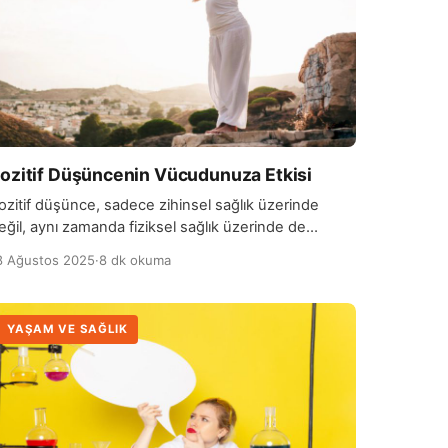
ozitif Düşüncenin Vücudunuza Etkisi
ozitif düşünce, sadece zihinsel sağlık üzerinde
eğil, aynı zamanda fiziksel sağlık üzerinde de
üyük bir etkiye sahiptir. Araştırmalar, olumlu
8 Ağustos 2025
·
8 dk okuma
üşüncelerin stres hormonlarını azaltarak vücudun
ahatlamasına yardımcı olduğunu göstermektedir.
ronik stres, kalp hastalıkları, yüksek tansiyon ve
YAŞAM VE SAĞLIK
ağışıklık sistemi zayıflığı gibi sağlık sorunlarına yol
çabilirken, pozitif bir bakış açısı, bu olumsuz etkileri
n aza indirir. Düşüncelerinizin gücü, […]