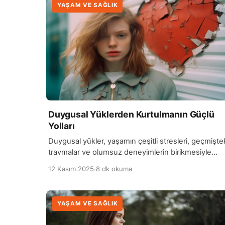
YAŞAM VE SAĞLIK
Duygusal Yüklerden Kurtulmanın Güçlü
Yolları
Duygusal yükler, yaşamın çeşitli stresleri, geçmişte
travmalar ve olumsuz deneyimlerin birikmesiyle
zamanla birikir ve insanın ruhsal sağlığını olumsuz
12 Kasım 2025
·
8 dk okuma
yönde etkiler. Bu tür yüklerden kurtulmanın ilk adım
duygusal acıyı kabul etmektir. Kendi duygusal
durumlarını fark etmek, bu yüklerin üzerinde
YAŞAM VE SAĞLIK
düşünmek ve duyguları bastırmak yerine onları
anlamaya çalışmak önemlidir. Kendini ve hislerini