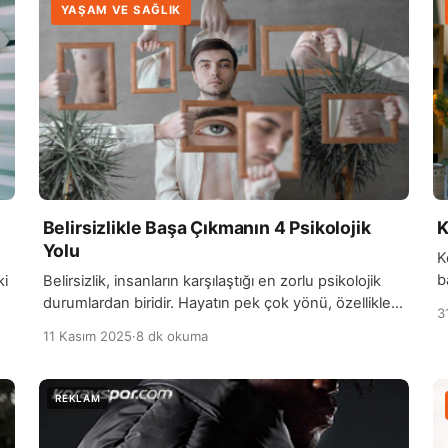
YAŞAM VE SAĞLIK
Belirsizlikle Başa Çıkmanın 4 Psikolojik
K
Yolu
K
b
ki
Belirsizlik, insanların karşılaştığı en zorlu psikolojik
a
durumlardan biridir. Hayatın pek çok yönü, özellikle
3
ö
gelecekle ilgili belirsizlikler, endişe, korku ve kaygıya
11 Kasım 2025
·
8 dk okuma
P
ı,
yol açabilir. Belirsizlikle başa çıkmanın psikolojik yolu,
a
öncelikle bu duyguların kabul edilmesidir. İnsanlar,
o
geleceği kesin olarak kontrol edemezler, bu nedenle
g
belirsizliğin doğal bir parçası olduğunu anlamak ve
z
bu durumu kabullenmek önemlidir. Kabullenme,