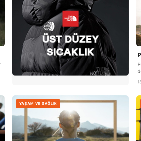
kaygı seviyelerini azaltabilir […]
P
r
P
Bu
d
b
1
d
r
K
YAŞAM VE SAĞLIK
b
e
a
e