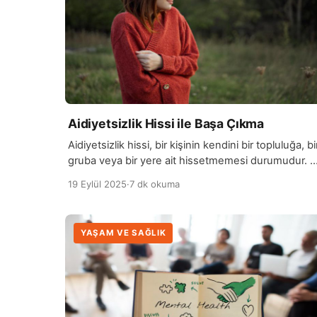
kabullenmek, bu yüklerin üstesinden gelmenin […]
Aidiyetsizlik Hissi ile Başa Çıkma
Aidiyetsizlik hissi, bir kişinin kendini bir topluluğa, bi
gruba veya bir yere ait hissetmemesi durumudur. 
duygu, yalnızlık, izolasyon ve yabancılaşma gibi
19 Eylül 2025
·
7 dk okuma
olumsuz hislerle bağlantılı olabilir. İnsanlar doğası
gereği sosyal varlıklardır ve toplumla bağ kurma
ihtiyacı duyarlar. Aidiyetsizlik hissi, kişinin kendini
YAŞAM VE SAĞLIK
yalnız hissetmesine ve kimlik arayışına girmesine
neden olabilir. Bu durum, genellikle yeni bir çevrey
[…]