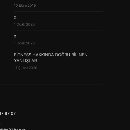
10 Ekim 2019
x
1 Ocak 2020
x
1 Ocak 2020
FİTNESS HAKKINDA DOĞRU BİLİNEN
YANLIŞLAR
11 Şubat 2020
47 87 07
I
@hs01.kep.tr