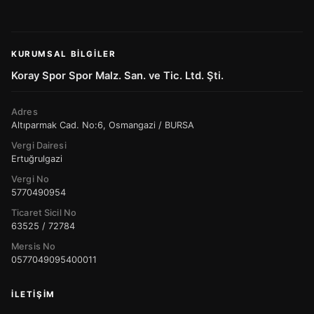
KURUMSAL BILGILER
Koray Spor Spor Malz. San. ve Tic. Ltd. Şti.
Adres
Altıparmak Cad. No:6, Osmangazi / BURSA
Vergi Dairesi
Ertuğrulgazi
Vergi No
5770490954
Ticaret Sicil No
63525 / 72784
Mersis No
0577049095400011
İLETIŞIM