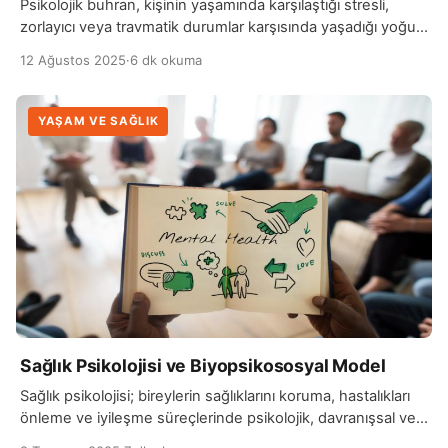
Psikolojik buhran, kişinin yaşamında karşılaştığı stresli,
zorlayıcı veya travmatik durumlar karşısında yaşadığı yoğun
duygusal ve zihinsel çöküş halidir. Buhran dönemi,
12 Ağustos 2025
·
6 dk okuma
genellikle kişinin normal işleyişinin bozulduğu, günlük
hayatını sürdürmekte zorlandığı ve duygusal dengesinin
ciddi şekilde sarsıldığı bir süreçtir. Buhran anlarında kişi,
YAŞAM VE SAĞLIK
kendini çaresiz, umutsuz ve yoğun bir şekilde yorgun
hissedebilir. Psikolojik buhran, genellikle ani bir kayıp, […]
Sağlık Psikolojisi ve Biyopsikososyal Model
Sağlık psikolojisi; bireylerin sağlıklarını koruma, hastalıkları
önleme ve iyileşme süreçlerinde psikolojik, davranışsal ve
sosyal faktörlerin rolünü inceleyen bir bilim dalıdır. Bu alan,