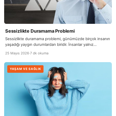
Sessizlikte Duramama Problemi
Sessizlikte duramama problemi, günümüzde birçok insanın
yaşadığı yaygın durumlardan biridir. İnsanlar yalnız
kaldıklarında ya da sessiz bir ortamda bulunduklarında
25 Mayıs 2026
·
7 dk okuma
kendilerini huzursuz hissedebilirler. Bu nedenle sürekli
müzik açmak, televizyon izlemek veya telefonla vakit
geçirmek isteyebilirler. Özellikle teknolojinin hayatın
YAŞAM VE SAĞLIK
merkezinde olması, insanların sessizliğe alışmasını
zorlaştırmaktadır. Sürekli bir uyaran aramak zamanla
alışkanlık haline gelebilir. Sessizlikten kaçınmanın
nedenlerinden biri […]