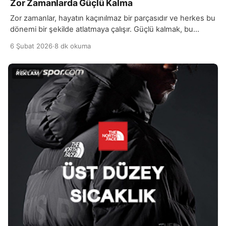
Zor Zamanlarda Güçlü Kalma
Zor zamanlar, hayatın kaçınılmaz bir parçasıdır ve herkes bu
dönemi bir şekilde atlatmaya çalışır. Güçlü kalmak, bu
süreçte en önemli özelliklerden biridir. İçsel güç, dışsal
6 Şubat 2026
·
8 dk okuma
koşullardan bağımsız olarak zihinsel ve duygusal
dayanıklılığımızı sürdürebilmemizi sağlar. Zorluklar
karşısında güçlü kalmak, yalnızca fiziksel değil, aynı
zamanda duygusal bir mücadeleyi de ifade eder.
Kendimize güvenerek, bu tür dönemlerden daha […]