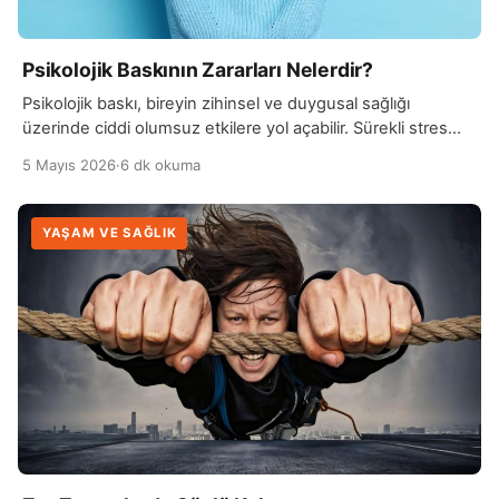
Psikolojik Baskının Zararları Nelerdir?
Psikolojik baskı, bireyin zihinsel ve duygusal sağlığı
üzerinde ciddi olumsuz etkilere yol açabilir. Sürekli stres
altında olmak, zamanla kaygı düzeyini artırır ve kişinin
5 Mayıs 2026
·
6 dk okuma
kendini güvensiz, değersiz ya da yetersiz hissetmesine
neden olabilir. Bu durum, özellikle uzun vadede anksiyete
bozukluğu ve depresyon gibi ruhsal sorunların ortaya
YAŞAM VE SAĞLIK
çıkmasına zemin hazırlayabilir. Psikolojik baskının bir diğer
zararı da fiziksel […]