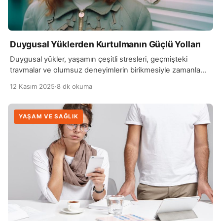
Duygusal Yüklerden Kurtulmanın Güçlü Yolları
Duygusal yükler, yaşamın çeşitli stresleri, geçmişteki
travmalar ve olumsuz deneyimlerin birikmesiyle zamanla
birikir ve insanın ruhsal sağlığını olumsuz yönde etkiler. Bu
12 Kasım 2025
·
8 dk okuma
tür yüklerden kurtulmanın ilk adımı, duygusal acıyı kabul
etmektir. Kendi duygusal durumlarını fark etmek, bu
yüklerin üzerinde düşünmek ve duyguları bastırmak yerine
YAŞAM VE SAĞLIK
onları anlamaya çalışmak önemlidir. Kendini ve hislerini
kabullenmek, bu yüklerin üstesinden gelmenin […]