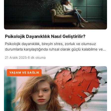
Psikolojik Dayanıklılık Nasıl Geliştirilir?
Psikolojik dayanıklılık, bireyin stres, zorluk ve olumsuz
durumlarla karşılaştığında ruhsal olarak güçlü kalabilme ve
bu durumlarla başa çıkabilme kapasitesidir. Bu yetenek,
21 Aralık 2025
·
6 dk okuma
yaşamın getirdiği çeşitli baskılara karşı direnç göstermeyi
ve olumsuz deneyimlerden hızlı bir şekilde toparlanmayı
mümkün kılar. Psikolojik dayanıklılık, kişinin hem iş hem de
YAŞAM VE SAĞLIK
özel yaşamında daha sağlıklı ve dengeli kararlar almasına
yardımcı olur. Psikolojik […]