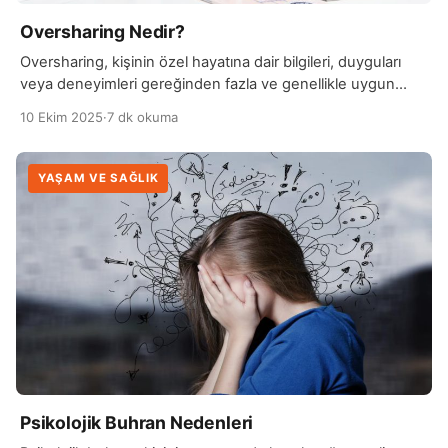
Oversharing Nedir?
Oversharing, kişinin özel hayatına dair bilgileri, duyguları
veya deneyimleri gereğinden fazla ve genellikle uygun
olmayan ortam veya kişilerle paylaşması durumudur.
10 Ekim 2025
·
7 dk okuma
Günlük yaşamda veya özellikle sosyal medya
platformlarında sıkça rastlanan bu davranış, kişinin sınırlarını
iyi belirleyememesiyle ortaya çıkar. Oversharing, kişinin
YAŞAM VE SAĞLIK
mahremiyetini zedeleyebilir ve hem sosyal ilişkilerde hem
de psikolojik açıdan olumsuz sonuçlara yol açabilir. Bu
davranışın […]
Psikolojik Buhran Nedenleri