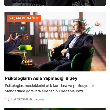
YAŞAM VE SAĞLIK
Psikologların Asla Yapmadığı 8 Şey
Psikologlar, mesleklerini etik kurallara ve profesyonel
standartlara göre icra ederler, bu nedenle bazı
davranışlardan kaçınırlar. İlk olarak, kişisel duygularını veya
1 Şubat 2026
·
8 dk okuma
önyargılarını terapötik sürece dahil etmezler. Bir psikolog,
danışanını yargılamaz veya kendi değerlerini dayatmaz.