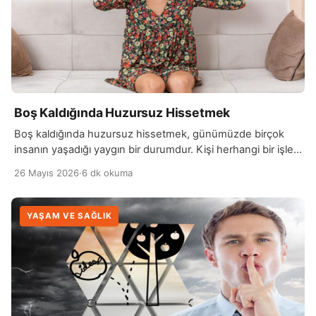
Boş Kaldığında Huzursuz Hissetmek
Boş kaldığında huzursuz hissetmek, günümüzde birçok
insanın yaşadığı yaygın bir durumdur. Kişi herhangi bir işle
meşgul olmadığında kendini rahatsız, sıkılmış veya eksik
26 Mayıs 2026
·
6 dk okuma
hissedebilir. Bu durum genellikle sürekli meşgul olma
alışkanlığından ve zihnin boş kalmaya alışmamasından
kaynaklanır. Özellikle yoğun bir yaşam temposuna sahip
YAŞAM VE SAĞLIK
olan kişiler için boş zamanlar bazen dinlendirici değil,
aksine rahatsız edici olabilir. Bu […]