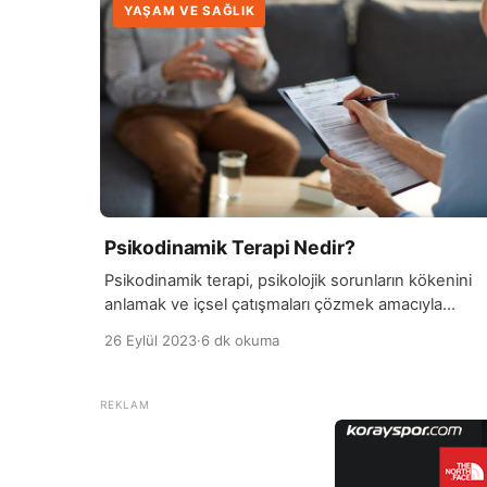
YAŞAM VE SAĞLIK
Psikodinamik Terapi Nedir?
Psikodinamik terapi, psikolojik sorunların kökenini
anlamak ve içsel çatışmaları çözmek amacıyla
kullanılan bir psikoterapi yaklaşımıdır. Bu terapi türü,
26 Eylül 2023
·
6 dk okuma
psikanaliz teorisine dayanır ve bireylerin
bilinçaltındaki duygusal ve zihinsel süreçlere
odaklanır. Terapist, hastanın geçmiş deneyimleri,
duygusal ilişkileri ve içsel düşünce süreçleri
üzerinde çalışarak, şu anki sorunlarının kökenini
anlamasına yardımcı olur. Psikodinamik terapi, birey