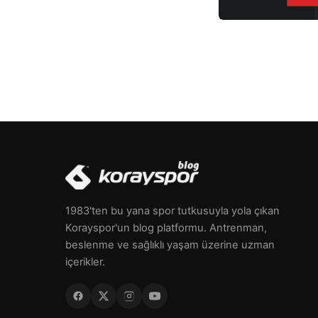
iç dünyasını keşfetme ve […]
1983'ten bu yana spor tutkusuyla yola çıkan
Korayspor'un blog platformu. Antrenman,
beslenme ve sağlıklı yaşam üzerine uzman
içerikler.