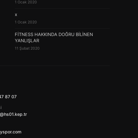
1 Ocak 2020
x
1 Ocak 2020
FİTNESS HAKKINDA DOĞRU BİLİNEN
YANLIŞLAR
11 Şubat 2020
47 87 07
I
@hs01.kep.tr
ayspor.com