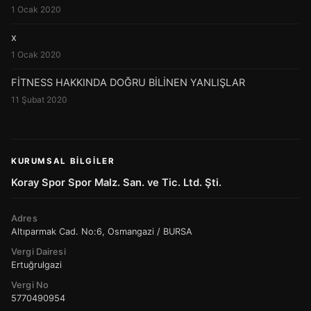
1 Ocak 2020
x
1 Ocak 2020
FİTNESS HAKKINDA DOĞRU BİLİNEN YANLIŞLAR
11 Şubat 2020
KURUMSAL BILGILER
Koray Spor Spor Malz. San. ve Tic. Ltd. Şti.
Adres
Altıparmak Cad. No:6, Osmangazi / BURSA
Vergi Dairesi
Ertuğrulgazi
Vergi No
5770490954