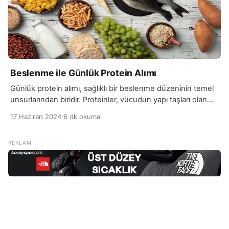
Beslenme ile Günlük Protein Alımı
Günlük protein alımı, sağlıklı bir beslenme düzeninin temel
unsurlarından biridir. Proteinler, vücudun yapı taşları olan
amino asitleri içerir ve bu amino asitler kasların, organların,
17 Haziran 2024
·
6 dk okuma
cilt ve tırnakların yapımında kullanılır. Ayrıca, bağışıklık
sisteminin güçlenmesi ve hormonların düzenlenmesi gibi
birçok hayati fonksiyonu destekler. Bu nedenle, günlük
protein ihtiyacını karşılamak hem genel sağlık, hem de
fiziksel performans açısından […]