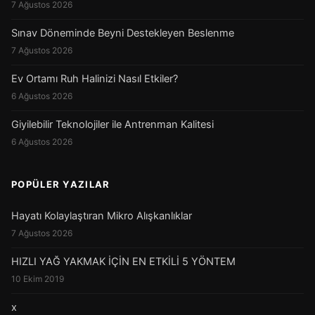
7 Ağustos 2026
Sınav Döneminde Beyni Destekleyen Beslenme
7 Ağustos 2026
Ev Ortamı Ruh Halinizi Nasıl Etkiler?
6 Ağustos 2026
Giyilebilir Teknolojiler ile Antrenman Kalitesi
6 Ağustos 2026
POPÜLER YAZILAR
Hayatı Kolaylaştıran Mikro Alışkanlıklar
7 Ağustos 2026
HIZLI YAĞ YAKMAK İÇİN EN ETKİLİ 5 YÖNTEM
10 Ekim 2019
x