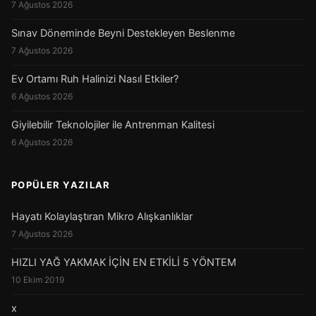
7 Ağustos 2026
Sınav Döneminde Beyni Destekleyen Beslenme
7 Ağustos 2026
Ev Ortamı Ruh Halinizi Nasıl Etkiler?
6 Ağustos 2026
Giyilebilir Teknolojiler ile Antrenman Kalitesi
6 Ağustos 2026
POPÜLER YAZILAR
Hayatı Kolaylaştıran Mikro Alışkanlıklar
7 Ağustos 2026
HIZLI YAĞ YAKMAK İÇİN EN ETKİLİ 5 YÖNTEM
10 Ekim 2019
x