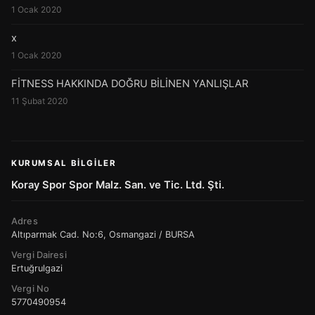
1 Ocak 2020
x
1 Ocak 2020
FİTNESS HAKKINDA DOĞRU BİLİNEN YANLIŞLAR
11 Şubat 2020
KURUMSAL BILGILER
Koray Spor Spor Malz. San. ve Tic. Ltd. Şti.
Adres
Altıparmak Cad. No:6, Osmangazi / BURSA
Vergi Dairesi
Ertuğrulgazi
Vergi No
5770490954