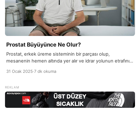
Prostat Büyüyünce Ne Olur?
Prostat, erkek üreme sisteminin bir parçası olup,
mesanenin hemen altında yer alır ve idrar yolunun etrafını
sarar. Zamanla prostatın büyümesi, genellikle yaşla birlikte
31 Ocak 2025
·
7 dk okuma
görülen bir durumdur ve buna “benign prostat hiperplazisi”
(BPH) denir. Prostat büyüdüğünde, mesaneye baskı
yaparak idrar yolunu daraltır. Bu durum, idrarın geçişini
zorlaştırır ve idrar yapma konusunda bir dizi rahatsız edici
semptoma […]