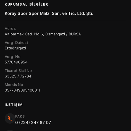
KURUMSAL BILGILER
Koray Spor Spor Malz. San. ve Tic. Ltd. Şti.
Adres
Altıparmak Cad. No:6, Osmangazi / BURSA
Vergi Dairesi
Ertuğrulgazi
Vergi No
5770490954
Ticaret Sicil No
63525 / 72784
Mersis No
0577049095400011
İLETIŞIM
FAKS
0 (224) 247 87 07