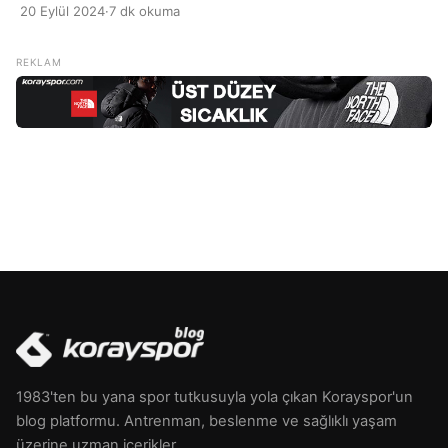
olmadığı bir durum olan pre-diyabetin yönetilmesine
20 Eylül 2024
·
7 dk okuma
yönelik bir beslenme yaklaşımını ifade eder. Pre-diyabet,
genellikle metabolik sendrom ve tip 2 diyabet riskinin bir
işareti olarak kabul edilir. Bu beslenme stratejisi, kan şekeri
seviyelerini kontrol altında tutmayı ve diyabet gelişimini
önlemeyi amaçlar. […]
1983'ten bu yana spor tutkusuyla yola çıkan Korayspor'un
blog platformu. Antrenman, beslenme ve sağlıklı yaşam
üzerine uzman içerikler.