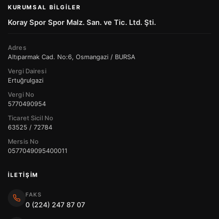
KURUMSAL BILGILER
Koray Spor Spor Malz. San. ve Tic. Ltd. Şti.
Adres
Altıparmak Cad. No:6, Osmangazi / BURSA
Vergi Dairesi
Ertuğrulgazi
Vergi No
5770490954
Ticaret Sicil No
63525 / 72784
Mersis No
0577049095400011
İLETIŞIM
FAKS
0 (224) 247 87 07