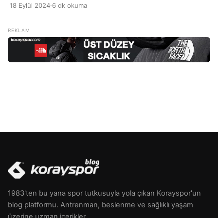
Smoothie’ler, çeşitli meyve ve sebzeleri, bazen yoğurt
18 Eylül 2024
·
6 dk okuma
veya sütle karıştırarak yapılan içeceklerdir. Bu içecekler,
vitamin, mineral ve lif açısından zengindir ve kişisel
tercihlere göre özelleştirilebilir. Evde smoothie hazırlamak,
taze ve doğal malzemeler kullanmanıza olanak tanır,
böylece hem besleyici hem de […]
1983'ten bu yana spor tutkusuyla yola çıkan Korayspor'un
blog platformu. Antrenman, beslenme ve sağlıklı yaşam
üzerine uzman içerikler.