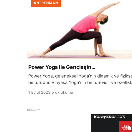
ANTRENMAN
Power Yoga ile Gençleşin…
Power Yoga, geleneksel Yoga’nın dinamik ve fizikse
bir türüdür. Vinyasa Yoga’nın bir türevidir ve özellikl
güç, esneklik ve dayanıklılığı artırmayı amaçlar.
1 Eylül 2023
·
5 dk okuma
Power Yoga dersleri, hızlı ve akıcı hareketlerle birlik
nefes kontrolünü vurgular. Bu pratiğin amacı; hem
zihinsel, hem de fiziksel olarak zorlayıcı bir deneyi
sunmaktır. Power Yoga’nın temel özelliklerinden biri
daha hızlı ve sürekli geçişlerle […]