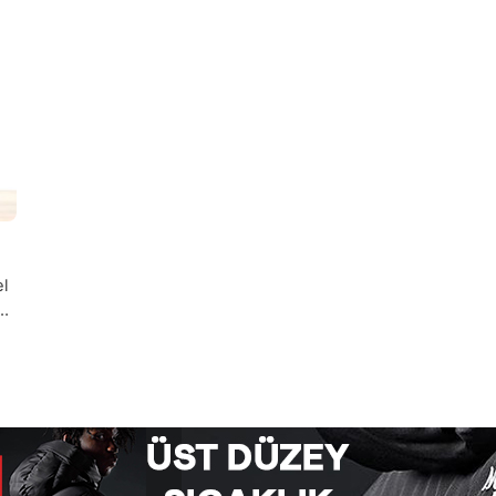
l
e
te
m
,