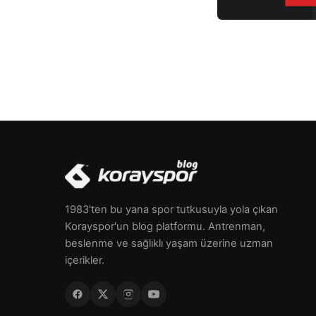
1983'ten bu yana spor tutkusuyla yola çıkan
Korayspor'un blog platformu. Antrenman,
beslenme ve sağlıklı yaşam üzerine uzman
içerikler.