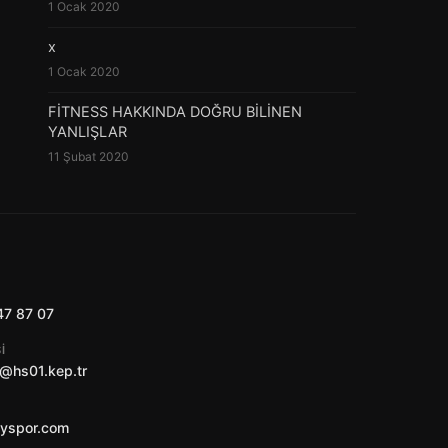
1 Ocak 2020
x
1 Ocak 2020
FİTNESS HAKKINDA DOĞRU BİLİNEN
YANLIŞLAR
11 Şubat 2020
47 87 07
I
@hs01.kep.tr
ayspor.com