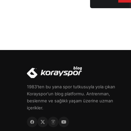
1983'ten bu yana spor tutkusuyla yola çıkan
Korayspor'un blog platformu. Antrenman,
beslenme ve sağlıklı yaşam üzerine uzman
içerikler.