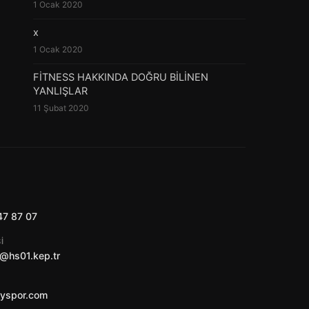
1 Ocak 2020
x
1 Ocak 2020
FİTNESS HAKKINDA DOĞRU BİLİNEN
YANLIŞLAR
11 Şubat 2020
47 87 07
I
@hs01.kep.tr
ayspor.com