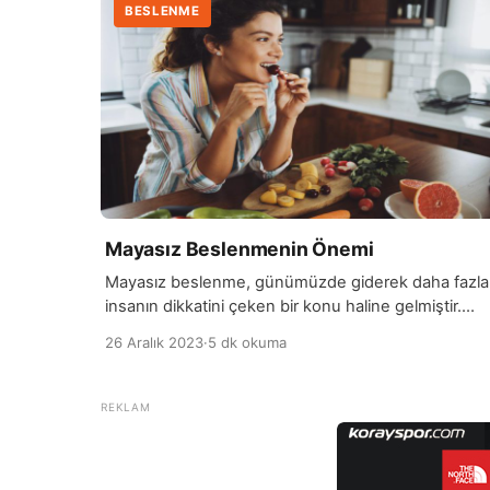
BESLENME
Mayasız Beslenmenin Önemi
Mayasız beslenme, günümüzde giderek daha fazla
insanın dikkatini çeken bir konu haline gelmiştir.
Mayasız beslenme, genellikle gluten veya maya
26 Aralık 2023
·
5 dk okuma
intoleransı olan bireyler, çölyak hastalığı olanlar vey
sindirim sistemi hassasiyetleri bulunanlar için tercih
edilen bir beslenme yöntemidir. Bu beslenme
tarzında, mayalı gıdaların tüketimi sınırlanır veya
tamamen kaçınılır. Mayasız beslenme, kişilerin
sindirim sistemini rahatlatma, şişkinlik ve sindirim [