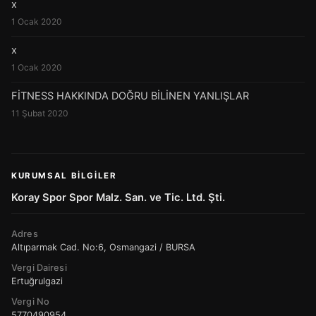
x
1 Ocak 2020
x
1 Ocak 2020
FİTNESS HAKKINDA DOĞRU BİLİNEN YANLIŞLAR
11 Şubat 2020
KURUMSAL BILGILER
Koray Spor Spor Malz. San. ve Tic. Ltd. Şti.
Adres
Altıparmak Cad. No:6, Osmangazi / BURSA
Vergi Dairesi
Ertuğrulgazi
Vergi No
5770490954