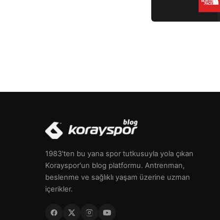
1983'ten bu yana spor tutkusuyla yola çıkan
Korayspor'un blog platformu. Antrenman,
beslenme ve sağlıklı yaşam üzerine uzman
içerikler.