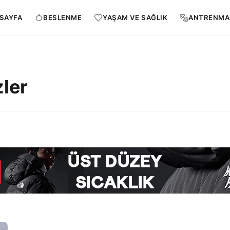
SAYFA
BESLENME
YAŞAM VE SAĞLIK
ANTRENMA
zler