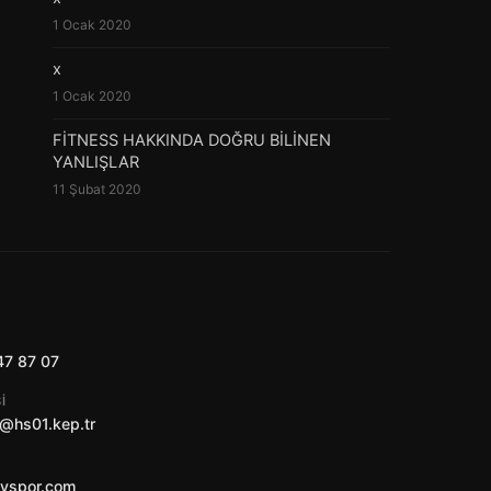
1 Ocak 2020
x
1 Ocak 2020
FİTNESS HAKKINDA DOĞRU BİLİNEN
YANLIŞLAR
11 Şubat 2020
47 87 07
I
@hs01.kep.tr
ayspor.com