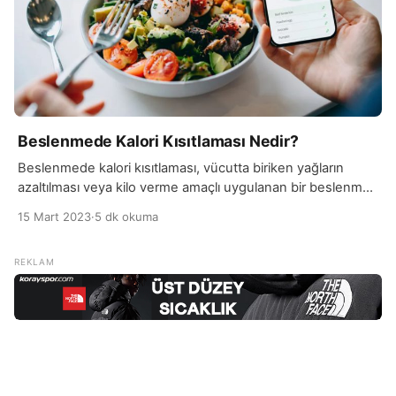
Beslenmede Kalori Kısıtlaması Nedir?
Beslenmede kalori kısıtlaması, vücutta biriken yağların
azaltılması veya kilo verme amaçlı uygulanan bir beslenme
stratejisidir. Genellikle günlük alınan kalori miktarının
15 Mart 2023
·
5 dk okuma
azaltılması ile yapılır. Kalori kısıtlaması birçok farklı şekilde
uygulanabilir, ancak en yaygın yöntemler arasında düşük
kalorili diyetler, aralıklı oruç, yemeğe sıkıştırma ve öğün
atlama bulunur. Bu stratejiler, kalori alımını sınırlayarak
vücudun yağ depolarını yakması için […]