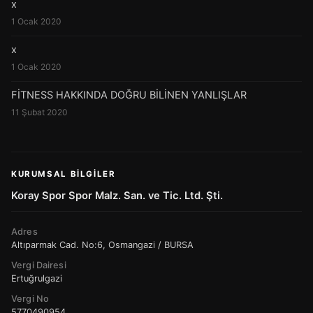
x
1 Ocak 2020
x
1 Ocak 2020
FİTNESS HAKKINDA DOĞRU BİLİNEN YANLIŞLAR
11 Şubat 2020
KURUMSAL BILGILER
Koray Spor Spor Malz. San. ve Tic. Ltd. Şti.
Adres
Altıparmak Cad. No:6, Osmangazi / BURSA
Vergi Dairesi
Ertuğrulgazi
Vergi No
5770490954