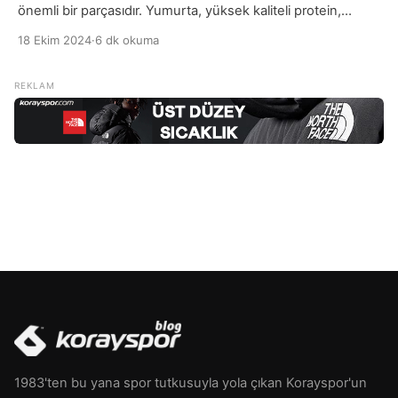
önemli bir parçasıdır. Yumurta, yüksek kaliteli protein,
sağlıklı yağlar, vitaminler ve mineraller açısından zengin bir
18 Ekim 2024
·
6 dk okuma
gıdadır. Özellikle B vitaminleri, A vitamini, D vitamini, demir,
selenyum ve çinko gibi vücut için hayati öneme sahip
besin öğelerini içerir. Bu zengin besin içeriği, yumurtayı
dengeli bir diyetin vazgeçilmezlerinden biri yapar. Sabah
[…]
1983'ten bu yana spor tutkusuyla yola çıkan Korayspor'un