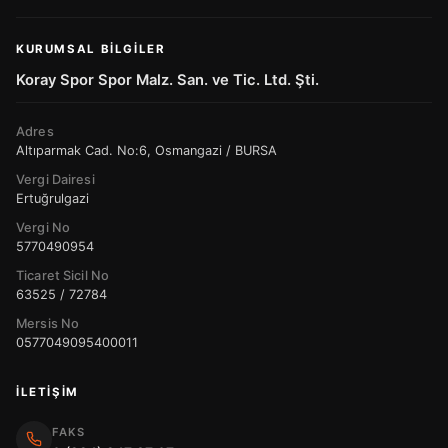
KURUMSAL BILGILER
Koray Spor Spor Malz. San. ve Tic. Ltd. Şti.
Adres
Altıparmak Cad. No:6, Osmangazi / BURSA
Vergi Dairesi
Ertuğrulgazi
Vergi No
5770490954
Ticaret Sicil No
63525 / 72784
Mersis No
0577049095400011
İLETIŞIM
FAKS