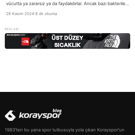
vücutta ya zararsız ya da faydalıdırlar. Ancak bazı bakteriler,
özellikle bağışıklık sistemi zayıf olan bireylerde ciddi sağlık
26 Kasım 2024
·
8 dk okuma
sorunlarına yol açabilir. Zararlı bakteriler, vücutta
enfeksiyonlara neden olabilir ve çeşitli hastalıkları
tetikleyebilir. Örneğin, Escherichia coli (E. coli) bakterisi,
sindirim sistemi rahatsızlıklarına, ishal ve mide bulantısı gibi
belirtilere yol açabilirken, Salmonella ve […]
1983'ten bu yana spor tutkusuyla yola çıkan Korayspor'un