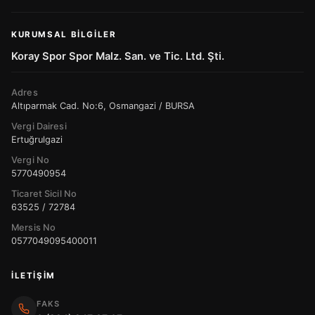
KURUMSAL BILGILER
Koray Spor Spor Malz. San. ve Tic. Ltd. Şti.
Adres
Altıparmak Cad. No:6, Osmangazi / BURSA
Vergi Dairesi
Ertuğrulgazi
Vergi No
5770490954
Ticaret Sicil No
63525 / 72784
Mersis No
0577049095400011
İLETIŞIM
FAKS