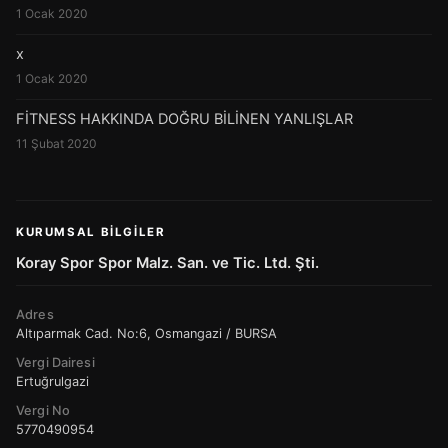
1 Ocak 2020
x
1 Ocak 2020
FİTNESS HAKKINDA DOĞRU BİLİNEN YANLIŞLAR
11 Şubat 2020
KURUMSAL BILGILER
Koray Spor Spor Malz. San. ve Tic. Ltd. Şti.
Adres
Altıparmak Cad. No:6, Osmangazi / BURSA
Vergi Dairesi
Ertuğrulgazi
Vergi No
5770490954