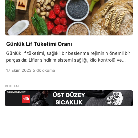
Günlük Lif Tüketimi Oranı
Günlük lif tüketimi, sağlıklı bir beslenme rejiminin önemli bir
parçasıdır. Lifler sindirim sistemi sağlığı, kilo kontrolü ve
genel vücut sağlığı açısından birçok fayda sunar. Lifler,
17 Ekim 2023
·
5 dk okuma
vücutta sindirilemeyen bitkisel madde türleridir ve iki ana
kategoriye ayrılır: çözünür ve çözünmeyen lifler. Çözünmez
lifler, sindirim sisteminin düzgün çalışmasına yardımcı olur.
Özellikle kabızlık sorunuyla mücadelede etkilidirler, çünkü
bağırsak hareketlerini […]