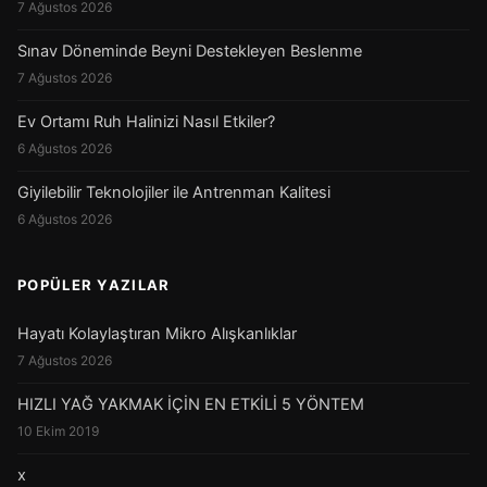
7 Ağustos 2026
Sınav Döneminde Beyni Destekleyen Beslenme
7 Ağustos 2026
Ev Ortamı Ruh Halinizi Nasıl Etkiler?
6 Ağustos 2026
Giyilebilir Teknolojiler ile Antrenman Kalitesi
6 Ağustos 2026
POPÜLER YAZILAR
Hayatı Kolaylaştıran Mikro Alışkanlıklar
7 Ağustos 2026
HIZLI YAĞ YAKMAK İÇİN EN ETKİLİ 5 YÖNTEM
10 Ekim 2019
x