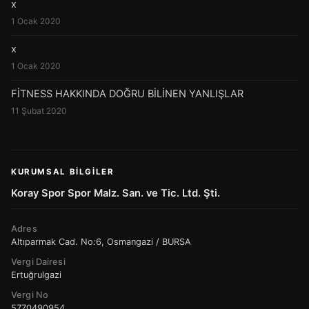
x
1 Ocak 2020
x
1 Ocak 2020
FİTNESS HAKKINDA DOĞRU BİLİNEN YANLIŞLAR
11 Şubat 2020
KURUMSAL BILGILER
Koray Spor Spor Malz. San. ve Tic. Ltd. Şti.
Adres
Altıparmak Cad. No:6, Osmangazi / BURSA
Vergi Dairesi
Ertuğrulgazi
Vergi No
5770490954