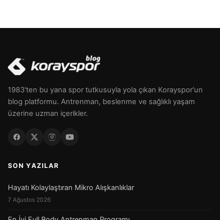
1983'ten bu yana spor tutkusuyla yola çıkan Korayspor'un
blog platformu. Antrenman, beslenme ve sağlıklı yaşam
üzerine uzman içerikler.
SON YAZILAR
Hayatı Kolaylaştıran Mikro Alışkanlıklar
7 Ağustos 2026
En İyi Full Body Antrenman Programı