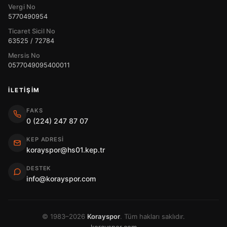
Vergi No
5770490954
Ticaret Sicil No
63525 / 72784
Mersis No
0577049095400011
İLETIŞIM
FAKS
0 (224) 247 87 07
KEP ADRESI
korayspor@hs01.kep.tr
DESTEK
info@korayspor.com
© 1983–2026
Korayspor
. Tüm hakları saklıdır.
korayspor.com