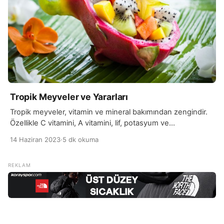
Tropik Meyveler ve Yararları
Tropik meyveler, vitamin ve mineral bakımından zengindir.
Özellikle C vitamini, A vitamini, lif, potasyum ve
antioksidanlar açısından zengindirler. C vitamini, bağışıklık
14 Haziran 2023
·
5 dk okuma
sistemini destekler, hücre sağlığını korur ve kolajen
üretimine yardımcı olur. A vitamini, göz sağlığı, cilt sağlığı ve
bağışıklık sistemi için önemlidir. Lif, sindirim sağlığını
destekler ve tokluk hissi sağlar. Potasyum, vücut sıvı
dengesini düzenler, […]