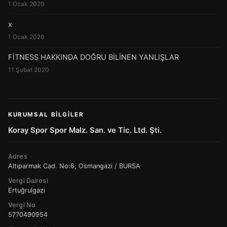
1 Ocak 2020
x
1 Ocak 2020
FİTNESS HAKKINDA DOĞRU BİLİNEN YANLIŞLAR
11 Şubat 2020
KURUMSAL BILGILER
Koray Spor Spor Malz. San. ve Tic. Ltd. Şti.
Adres
Altıparmak Cad. No:6, Osmangazi / BURSA
Vergi Dairesi
Ertuğrulgazi
Vergi No
5770490954