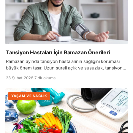
Tansiyon Hastaları İçin Ramazan Önerileri
Ramazan ayında tansiyon hastalarının sağlığını koruması
büyük önem taşır. Uzun süreli açlık ve susuzluk, tansiyon
dalgalanmalarına yol açabilir, bu nedenle oruç tutarken
23 Şubat 2026
·
7 dk okuma
dikkatli olmak gerekir. Hastaların doktor kontrolünde oruç
tutup tutamayacağına karar vermesi önemlidir. Eğer oruç
tutulmasına izin veriliyorsa, beslenme ve sıvı alımı
YAŞAM VE SAĞLIK
konusunda bazı önlemler alınmalıdır. Sahurda dengeli ve
hafif besinler tercih edilmelidir. Tuzlu […]