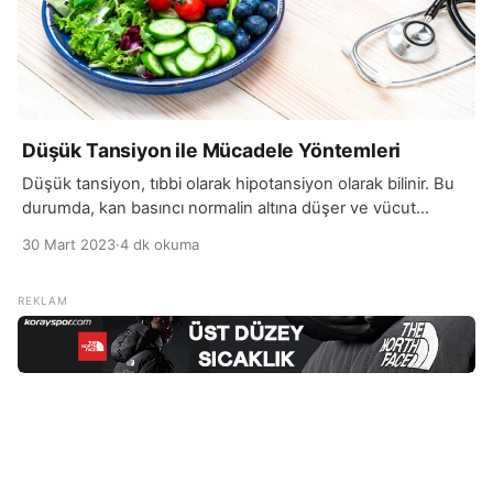
Düşük Tansiyon ile Mücadele Yöntemleri
Düşük tansiyon, tıbbi olarak hipotansiyon olarak bilinir. Bu
durumda, kan basıncı normalin altına düşer ve vücut
organlarının yeterince oksijen ve besin maddesi almasını
30 Mart 2023
·
4 dk okuma
engeller. Düşük tansiyonun belirtileri genellikle hafif olur ve
çoğu zaman ciddi bir sağlık sorununa işaret etmez. Ancak,
bazı durumlarda, düşük tansiyon ciddi bir sağlık sorunudur.
Düşük tansiyonun nedenleri arasında kalp hastalığı,
hormon […]