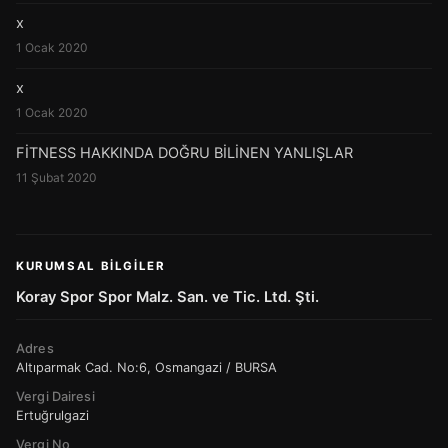
x
1 Ocak 2020
x
1 Ocak 2020
FİTNESS HAKKINDA DOĞRU BİLİNEN YANLIŞLAR
11 Şubat 2020
KURUMSAL BILGILER
Koray Spor Spor Malz. San. ve Tic. Ltd. Şti.
Adres
Altıparmak Cad. No:6, Osmangazi / BURSA
Vergi Dairesi
Ertuğrulgazi
Vergi No