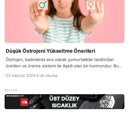
Düşük Östrojeni Yükseltme Önerileri
Östrojen, kadınlarda ana olarak yumurtalıklar tarafından
üretilen ve üreme sistemi ile ilişkili olan bir hormondur. Bu
hormon, kadın cinsiyet özelliklerinin gelişiminde, regl
23 Haziran 2024
·
5 dk okuma
döngüsünün düzenlenmesinde ve vücuttaki birçok
sistemde önemli rol oynar. Östrojen aynı zamanda kemik
sağlığını korumak, kolesterol seviyelerini düzenlemek, cilt
sağlığını etkilemek ve birçok metabolik süreci düzenlemek
gibi görevleri de vardır. Düşük östrojen seviyeleri […]