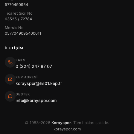
5770490954
Ticaret Sicil No
63525 / 72784
Mersis No
0577049095400011
İLETIŞIM
FAKS
0 (224) 247 87 07
KEP ADRESI
korayspor@hs01.kep.tr
DESTEK
info@korayspor.com
© 1983–2026
Korayspor
. Tüm hakları saklıdır.
korayspor.com