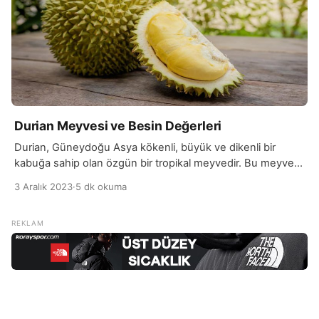
Durian Meyvesi ve Besin Değerleri
Durian, Güneydoğu Asya kökenli, büyük ve dikenli bir
kabuğa sahip olan özgün bir tropikal meyvedir. Bu meyve,
“kralı” olarak anılan bir koku yayarak tanınır, ki bu özellik onu
3 Aralık 2023
·
5 dk okuma
sevilen ve aynı zamanda eleştirilen bir meyve yapar.
Durian, içerdiği yüksek oranda şeker, lif, vitamin ve mineral
ile besleyici bir profillidir. A, C ve B vitaminleri, potasyum,
[…]