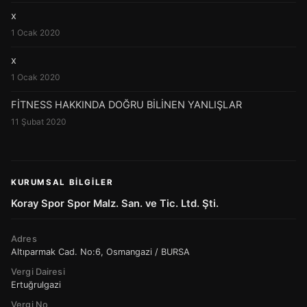
x
1 Ocak 2020
x
1 Ocak 2020
FİTNESS HAKKINDA DOĞRU BİLİNEN YANLIŞLAR
11 Şubat 2020
KURUMSAL BILGILER
Koray Spor Spor Malz. San. ve Tic. Ltd. Şti.
Adres
Altıparmak Cad. No:6, Osmangazi / BURSA
Vergi Dairesi
Ertuğrulgazi
Vergi No