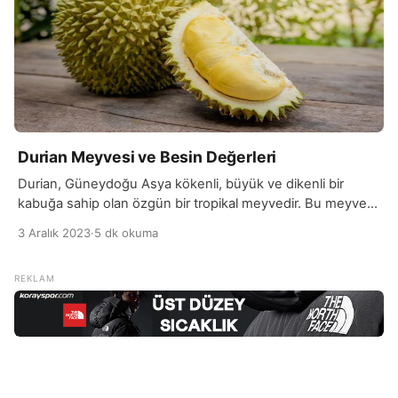
Durian Meyvesi ve Besin Değerleri
Durian, Güneydoğu Asya kökenli, büyük ve dikenli bir
kabuğa sahip olan özgün bir tropikal meyvedir. Bu meyve,
“kralı” olarak anılan bir koku yayarak tanınır, ki bu özellik onu
3 Aralık 2023
·
5 dk okuma
sevilen ve aynı zamanda eleştirilen bir meyve yapar.
Durian, içerdiği yüksek oranda şeker, lif, vitamin ve mineral
ile besleyici bir profillidir. A, C ve B vitaminleri, potasyum,
[…]