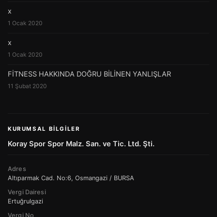
x
1 Ocak 2020
x
1 Ocak 2020
FİTNESS HAKKINDA DOĞRU BİLİNEN YANLIŞLAR
11 Şubat 2020
KURUMSAL BILGILER
Koray Spor Spor Malz. San. ve Tic. Ltd. Şti.
Adres
Altıparmak Cad. No:6, Osmangazi / BURSA
Vergi Dairesi
Ertuğrulgazi
Vergi No