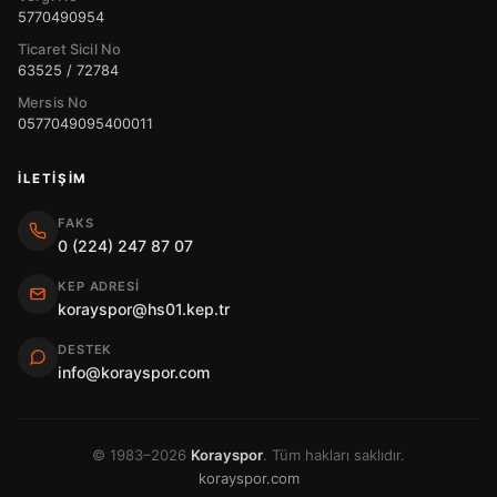
5770490954
Ticaret Sicil No
63525 / 72784
Mersis No
0577049095400011
İLETIŞIM
FAKS
0 (224) 247 87 07
KEP ADRESI
korayspor@hs01.kep.tr
DESTEK
info@korayspor.com
© 1983–2026
Korayspor
. Tüm hakları saklıdır.
korayspor.com