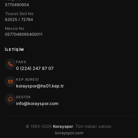
5770490954
Ticaret Sicil No
63525 / 72784
Mersis No
0577049095400011
İLETIŞIM
FAKS
0 (224) 247 87 07
KEP ADRESI
korayspor@hs01.kep.tr
DESTEK
info@korayspor.com
© 1983–2026
Korayspor
. Tüm hakları saklıdır.
korayspor.com