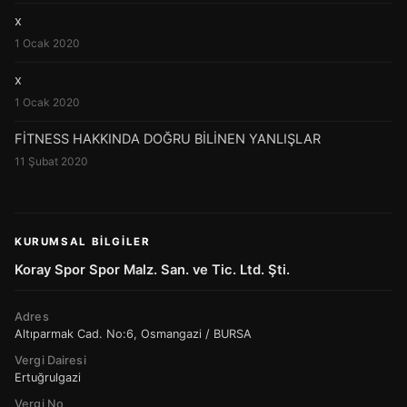
x
1 Ocak 2020
x
1 Ocak 2020
FİTNESS HAKKINDA DOĞRU BİLİNEN YANLIŞLAR
11 Şubat 2020
KURUMSAL BILGILER
Koray Spor Spor Malz. San. ve Tic. Ltd. Şti.
Adres
Altıparmak Cad. No:6, Osmangazi / BURSA
Vergi Dairesi
Ertuğrulgazi
Vergi No