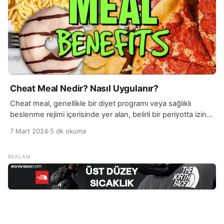
Cheat Meal Nedir? Nasıl Uygulanır?
Cheat meal, genellikle bir diyet programı veya sağlıklı
beslenme rejimi içerisinde yer alan, belirli bir periyotta izin
verilen ve genellikle sağlıklı olmayan yiyeceklerin tüketildiği
7 Mart 2024
·
5 dk okuma
bir öğündür. Bu, kişinin genellikle sağlıklı ve dengeli bir
şekilde beslendiği ancak zaman zaman isteğe bağlı olarak
yüksek kalorili veya işlenmiş gıdaları tüketme özgürlüğüne
sahip olduğu anlamına gelir. Cheat meal, kişinin […]