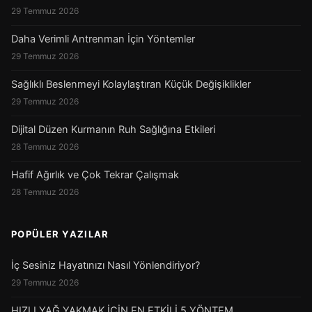
29 Temmuz 2026
Daha Verimli Antrenman İçin Yöntemler
29 Temmuz 2026
Sağlıklı Beslenmeyi Kolaylaştıran Küçük Değişiklikler
29 Temmuz 2026
Dijital Düzen Kurmanın Ruh Sağlığına Etkileri
28 Temmuz 2026
Hafif Ağırlık ve Çok Tekrar Çalışmak
28 Temmuz 2026
POPÜLER YAZILAR
İç Sesiniz Hayatınızı Nasıl Yönlendiriyor?
29 Temmuz 2026
HIZLI YAĞ YAKMAK İÇİN EN ETKİLİ 5 YÖNTEM