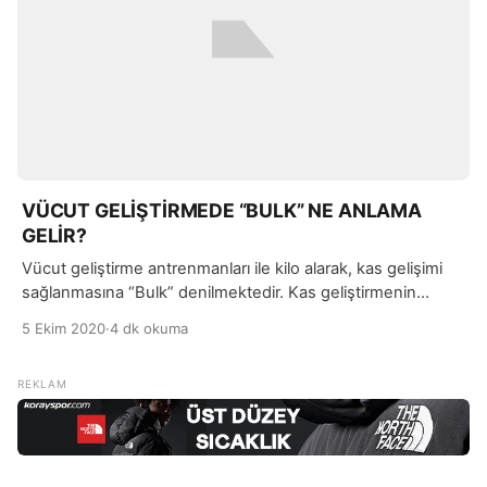
VÜCUT GELİŞTİRMEDE “BULK” NE ANLAMA
GELİR?
Vücut geliştirme antrenmanları ile kilo alarak, kas gelişimi
sağlanmasına “Bulk” denilmektedir. Kas geliştirmenin
hedeflendiği vücut geliştirme de, kilo almak ve kas
5 Ekim 2020
·
4 dk okuma
hacminin en üst düzeye çıkarılması için planlanan
dönemdir.