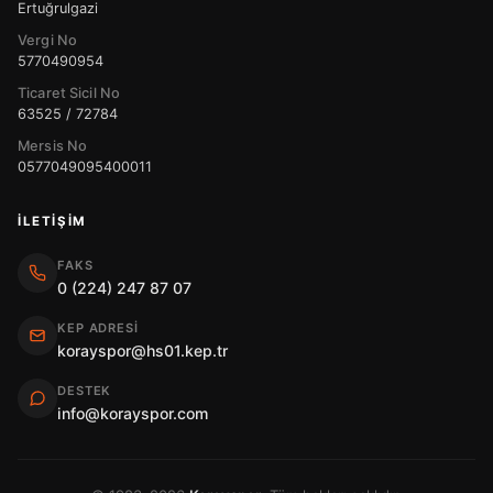
Ertuğrulgazi
Vergi No
5770490954
Ticaret Sicil No
63525 / 72784
Mersis No
0577049095400011
İLETIŞIM
FAKS
0 (224) 247 87 07
KEP ADRESI
korayspor@hs01.kep.tr
DESTEK
info@korayspor.com