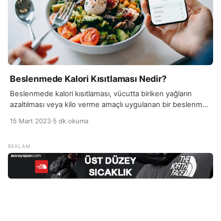
Beslenmede Kalori Kısıtlaması Nedir?
Beslenmede kalori kısıtlaması, vücutta biriken yağların
azaltılması veya kilo verme amaçlı uygulanan bir beslenme
stratejisidir. Genellikle günlük alınan kalori miktarının
15 Mart 2023
·
5 dk okuma
azaltılması ile yapılır. Kalori kısıtlaması birçok farklı şekilde
uygulanabilir, ancak en yaygın yöntemler arasında düşük
kalorili diyetler, aralıklı oruç, yemeğe sıkıştırma ve öğün
atlama bulunur. Bu stratejiler, kalori alımını sınırlayarak
vücudun yağ depolarını yakması için […]