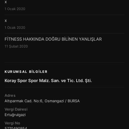
x
1 Ocak 2020
x
1 Ocak 2020
FİTNESS HAKKINDA DOĞRU BİLİNEN YANLIŞLAR
11 Şubat 2020
KURUMSAL BILGILER
Koray Spor Spor Malz. San. ve Tic. Ltd. Şti.
Adres
Altıparmak Cad. No:6, Osmangazi / BURSA
Vergi Dairesi
Ertuğrulgazi
Vergi No
5770490954