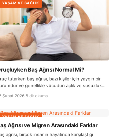
YAŞAM VE SAĞLIK
ruçluyken Baş Ağrısı Normal Mi?
ruç tutarken baş ağrısı, bazı kişiler için yaygın bir
urumdur ve genellikle vücudun açlık ve susuzluk
urumuna adapte olmaya çalışırken ortaya çıkar. Bu
7 Şubat 2026
·
8 dk okuma
ür baş ağrıları, açlık nedeniyle kan şekeri
eviyelerinin düşmesi, dehidrasyon (susuz kalma)
e uykusuzluk gibi faktörlerden kaynaklanabilir. Oruç
YAŞAM VE SAĞLIK
ırasında yeterli su alımının olmaması, özellikle sıcak
aş Ağrısı ve Migren Arasındaki Farklar
avalarda, baş ağrılarını tetikleyebilir. Ayrıca, oruç
utarken […]
aş ağrısı, birçok insanın hayatında karşılaştığı