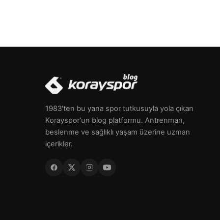
1983'ten bu yana spor tutkusuyla yola çıkan
Korayspor'un blog platformu. Antrenman,
beslenme ve sağlıklı yaşam üzerine uzman
içerikler.