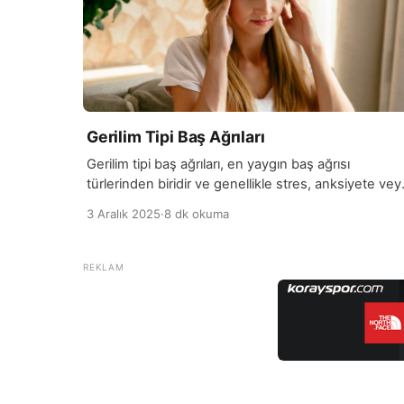
Gerilim Tipi Baş Ağrıları
Gerilim tipi baş ağrıları, en yaygın baş ağrısı
türlerinden biridir ve genellikle stres, anksiyete vey
uzun süreli kas gerilmesi sonucu ortaya çıkar. Bu t
3 Aralık 2025
·
8 dk okuma
baş ağrıları, başın etrafında sıkı bir bant gibi
hissedilen bir baskı veya ağrı olarak tanımlanır.
Genellikle her iki tarafta ve alın bölgesinde hissedili
ve ağrı, hafif ile orta şiddet arasında değişebilir. […]