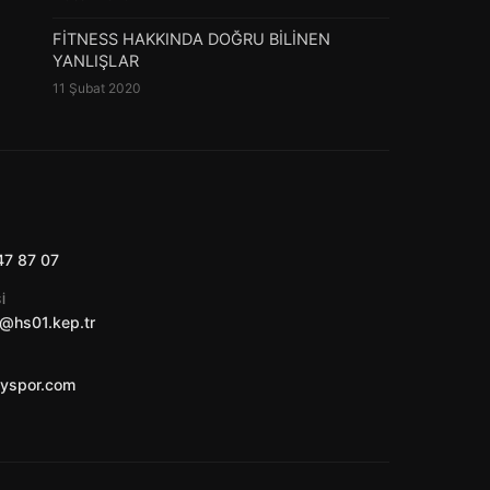
FİTNESS HAKKINDA DOĞRU BİLİNEN
YANLIŞLAR
11 Şubat 2020
47 87 07
I
@hs01.kep.tr
ayspor.com