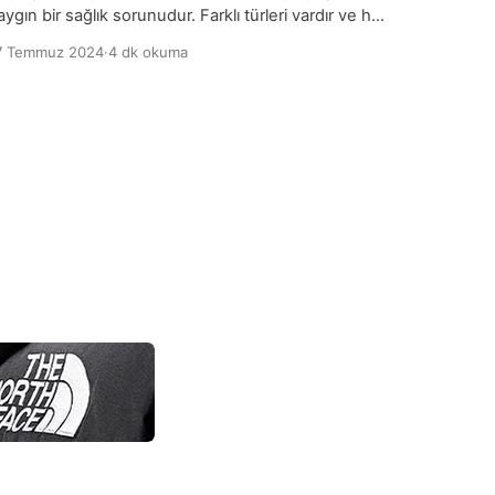
aygın bir sağlık sorunudur. Farklı türleri vardır ve her
iri farklı nedenlerden kaynaklanabilir. En yaygın baş
7 Temmuz 2024
·
4 dk okuma
ğrısı türleri arasında gerilim tipi baş ağrısı, migren ve
inüzit baş ağrıları bulunur. Gerilim tipi baş ağrıları
enellikle stres, yorgunluk veya kas gerginliği
edeniyle oluşurken, migren baş ağrıları ise
enellikle daha şiddetli ve […]