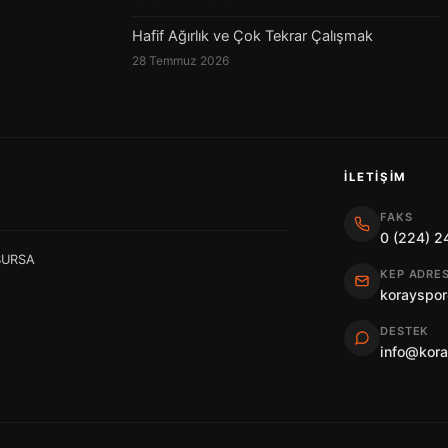
Hafif Ağırlık ve Çok Tekrar Çalışmak
28 Temmuz 2026
İLETIŞIM
FAKS
0 (224) 2
 BURSA
KEP ADRES
korayspor
DESTEK
info@kor