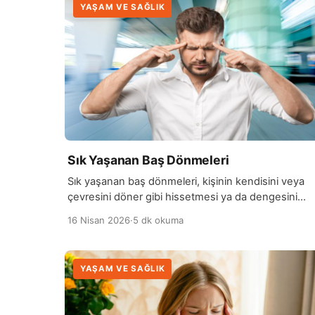
YAŞAM VE SAĞLIK
Sık Yaşanan Baş Dönmeleri
Sık yaşanan baş dönmeleri, kişinin kendisini veya
çevresini döner gibi hissetmesi ya da dengesini
kaybedecekmiş gibi olması durumudur. Bu durum
16 Nisan 2026
·
5 dk okuma
zaman zaman basit nedenlerden kaynaklanabilirke
bazı durumlarda daha ciddi sağlık sorunlarının
belirtisi de olabilir. Baş dönmesi yaşayan kişi günlü
YAŞAM VE SAĞLIK
aktivitelerinde zorlanabilir ve yaşam kalitesi olumsu
etkilenebilir. Baş dönmesinin en yaygın nedenleri
arasında tansiyon düşüklüğü, kan […]