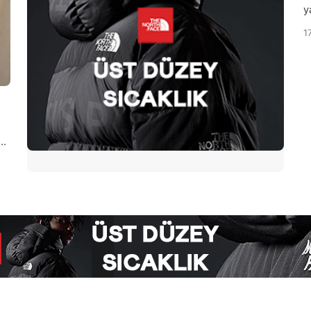
y
b
1
a
s
g
n
g
a
ür
r