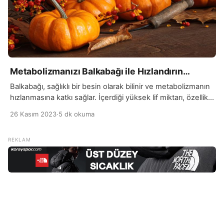
Metabolizmanızı Balkabağı ile Hızlandırın…
Balkabağı, sağlıklı bir besin olarak bilinir ve metabolizmanın
hızlanmasına katkı sağlar. İçerdiği yüksek lif miktarı, özellikle
çözünür lifler, sindirim sistemini destekleyebilir ve tokluk
26 Kasım 2023
·
5 dk okuma
hissi yaratarak aşırı yeme eğilimini azaltabilir. Ayrıca, düşük
kalorili olması, metabolizmanın enerji harcamasını artırarak
kilo kontrolüne yardımcı olabilir. Balkabağının içerdiği beta-
karoten, vücutta A vitamini olarak metabolize edilen bir
antioksidan öğedir. Antioksidanlar, hücreleri […]