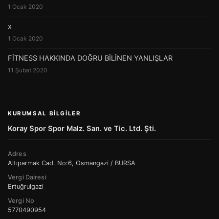
1 Ocak 2020
x
1 Ocak 2020
FİTNESS HAKKINDA DOĞRU BİLİNEN YANLIŞLAR
11 Şubat 2020
KURUMSAL BILGILER
Koray Spor Spor Malz. San. ve Tic. Ltd. Şti.
Adres
Altıparmak Cad. No:6, Osmangazi / BURSA
Vergi Dairesi
Ertuğrulgazi
Vergi No
5770490954