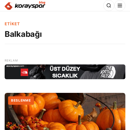
ETIKET
Balkabağı
BESLENME