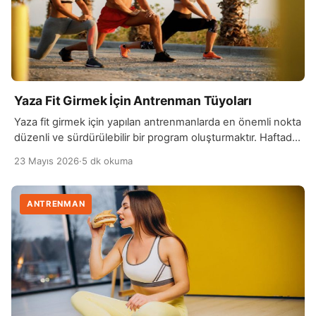
Yaza Fit Girmek İçin Antrenman Tüyoları
Yaza fit girmek için yapılan antrenmanlarda en önemli nokta
düzenli ve sürdürülebilir bir program oluşturmaktır. Haftada
en az 3-4 gün yapılan egzersizler, vücudun yağ yakımını
23 Mayıs 2026
·
5 dk okuma
desteklerken kasların daha sıkı hale gelmesine yardımcı
olur. Kardiyo ve kuvvet antrenmanlarını birlikte yapmak,
daha hızlı ve dengeli sonuçlar elde edilmesini sağlar.
ANTRENMAN
Antrenmanlarda çeşitlilik sağlamak da oldukça önemlidir.
Koşu, yürüyüş, […]