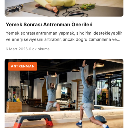
Yemek Sonrası Antrenman Önerileri
Yemek sonrası antrenman yapmak, sindirimi destekleyebilir
ve enerji seviyesini artırabilir, ancak doğru zamanlama ve
egzersiz türü çok önemlidir. Yemekten hemen sonra ağır
6 Mart 2026
·
6 dk okuma
ve yoğun egzersizler yapmak mide rahatsızlıklarına, kramp
ve hazımsızlığa yol açabilir. Bu nedenle, yemek ile
antrenman arasında genellikle 30 dakika ile 1 saat kadar bir
ANTRENMAN
süre bırakmak önerilir. Hafif yürüyüş, esneme veya düşük
[…]