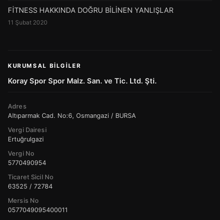
FİTNESS HAKKINDA DOĞRU BİLİNEN YANLIŞLAR
11 Şubat 2020
KURUMSAL BILGILER
Koray Spor Spor Malz. San. ve Tic. Ltd. Şti.
Adres
Altıparmak Cad. No:6, Osmangazi / BURSA
Vergi Dairesi
Ertuğrulgazi
Vergi No
5770490954
Ticaret Sicil No
63525 / 72784
Mersis No
0577049095400011