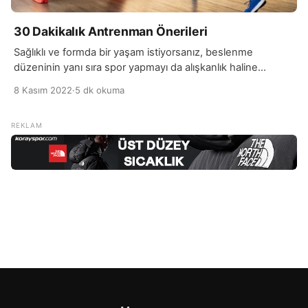
30 Dakikalık Antrenman Önerileri
Sağlıklı ve formda bir yaşam istiyorsanız, beslenme
düzeninin yanı sıra spor yapmayı da alışkanlık haline
getirmelisiniz. Yoğun efor gerektiren, ağır antrenmanlar
8 Kasım 2022
·
5 dk okuma
yapmasanız bile günlük sadece 30 dakikanızı ayırarak
sağlıklı kalabileceğiniz programları tercih edebilirsiniz.
Vücutta bulunan fazla yağ ve kiloların gitmesi, mevcut
formunuzu korumak ve bedensel sağlığınızın daima
yerinde olmasının istiyorsanız, günlük 30 dakikanızı alacak
antrenmanları […]